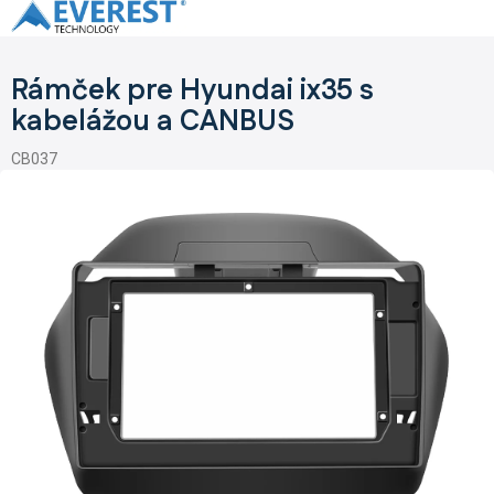
Prejsť
na
obsah
Rámček pre Hyundai ix35 s
kabelážou a CANBUS
CB037