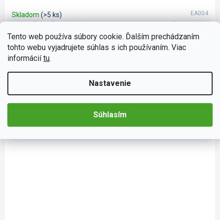
EA004
Skladom
(>5 ks)
Osviežovač vzduchu California Scents, vôňa Nové
auto
Tento web používa súbory cookie. Ďalším prechádzaním
tohto webu vyjadrujete súhlas s ich používaním. Viac
Vône California Scents sú osvedčené osviežovače vzduchu s
koncentrovanou a jemnou vôňou. Vône sú 100 % organické.
informácií
tu
.
Stačí otvoriť plechovku s vonným olejom California Scents,...
Do košíka
€2,68
Nastavenie
Súhlasím