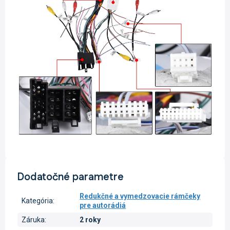
Dodatočné parametre
Redukčné a vymedzovacie rámčeky
Kategória
:
pre autorádiá
Záruka
:
2 roky