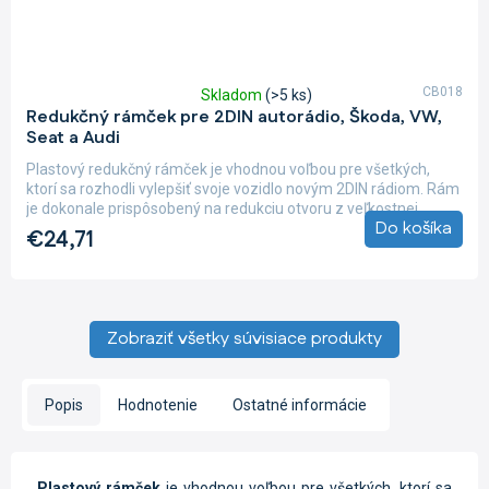
CB018
Skladom
(>5 ks)
Priemerné
Redukčný rámček pre 2DIN autorádio, Škoda, VW,
hodnotenie
Seat a Audi
produktu
je
Plastový redukčný rámček je vhodnou voľbou pre všetkých,
5,0
ktorí sa rozhodli vylepšiť svoje vozidlo novým 2DIN rádiom. Rám
z
je dokonale prispôsobený na redukciu otvoru z veľkostnej...
5
Do košíka
€24,71
hviezdičiek.
Zobraziť všetky súvisiace produkty
Popis
Hodnotenie
Ostatné informácie
Plastový rámček
je vhodnou voľbou pre všetkých, ktorí sa