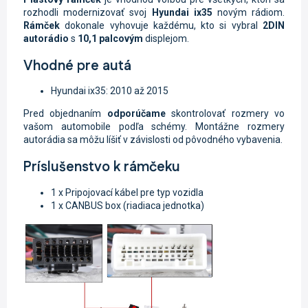
rozhodli modernizovať svoj
Hyundai ix35
novým rádiom.
Rámček
dokonale vyhovuje každému, kto si vybral
2DIN
autorádio
s
10,1 palcovým
displejom.
Vhodné pre autá
Hyundai ix35: 2010 až 2015
Pred objednaním
odporúčame
skontrolovať rozmery vo
vašom automobile podľa schémy. Montážne rozmery
autorádia sa môžu líšiť v závislosti od pôvodného vybavenia.
Príslušenstvo k rámčeku
1 x Pripojovací kábel pre typ vozidla
1 x CANBUS box (riadiaca jednotka)