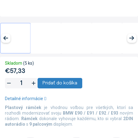
Skladom
(5 ks)
€57,33
Jednotková
Pridať do košíka
cena:
Detailné informácie
Plastový rámček
je vhodnou voľbou pre všetkých, ktorí sa
rozhodli modernizovať svoju
BMW E90 / E91 / E92 / E93
novým
rádiom.
Rámček
dokonale vyhovuje každému, kto si vybral
2DIN
autorádio
s
9 palcovým
displejom.