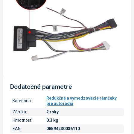
Dodatočné parametre
Redukčné a vymedzovacie rámčeky
Kategória
:
pre autorádiá
Záruka
:
2 roky
Hmotnosť
:
0.3 kg
EAN
:
08594230036110