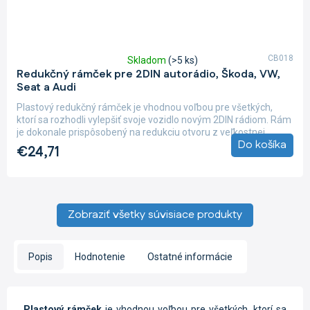
CB018
Skladom
(>5 ks)
Priemerné
Redukčný rámček pre 2DIN autorádio, Škoda, VW,
hodnotenie
Seat a Audi
produktu
je
Plastový redukčný rámček je vhodnou voľbou pre všetkých,
5,0
ktorí sa rozhodli vylepšiť svoje vozidlo novým 2DIN rádiom. Rám
z
je dokonale prispôsobený na redukciu otvoru z veľkostnej...
5
Do košíka
€24,71
hviezdičiek.
Zobraziť všetky súvisiace produkty
Popis
Hodnotenie
Ostatné informácie
Plastový rámček
je vhodnou voľbou pre všetkých, ktorí sa