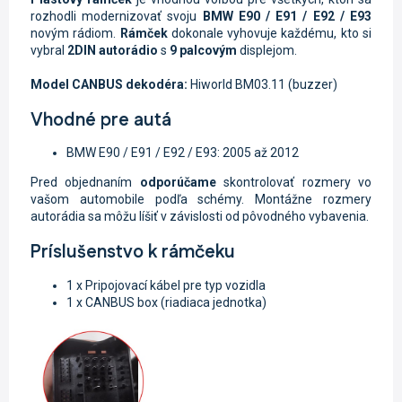
rozhodli modernizovať svoju
BMW E90 / E91 / E92 / E93
novým rádiom.
Rámček
dokonale vyhovuje každému, kto si
vybral
2DIN autorádio
s
9 palcovým
displejom.
Model CANBUS dekodéra:
Hiworld BM03.11 (buzzer)
Vhodné pre autá
BMW E90 / E91 / E92 / E93: 2005 až 2012
Pred objednaním
odporúčame
skontrolovať rozmery vo
vašom automobile podľa schémy. Montážne rozmery
autorádia sa môžu líšiť v závislosti od pôvodného vybavenia.
Príslušenstvo k rámčeku
1 x Pripojovací kábel pre typ vozidla
1 x CANBUS box (riadiaca jednotka)