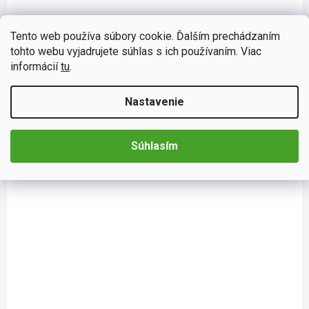
EA004
Skladom
(>5 ks)
Osviežovač vzduchu California Scents, vôňa Nové
Tento web používa súbory cookie. Ďalším prechádzaním
auto
tohto webu vyjadrujete súhlas s ich používaním. Viac
informácií
tu
.
Vône California Scents sú osvedčené osviežovače vzduchu s
koncentrovanou a jemnou vôňou. Vône sú 100 % organické.
Stačí otvoriť plechovku s vonným olejom California Scents,...
Nastavenie
Do košíka
€2,68
Súhlasím