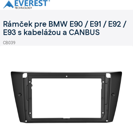
Prejsť
na
obsah
Rámček pre BMW E90 / E91 / E92 /
E93 s kabelážou a CANBUS
CB039