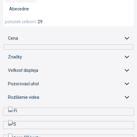
d
e
Abecedne
n
i
položiek celkom
29
e
p
Cena
r
o
d
Značky
u
k
Veľkosť displeja
t
o
Pozorovací uhol
v
Rozlíšenie videa
Wi-Fi
GPS