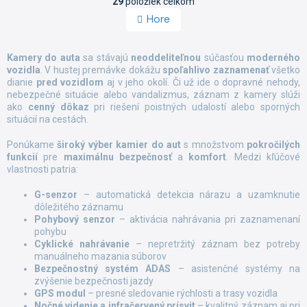
r
29
položiek celkom
v
á
Hore
l
n
á
k
d
o
Kamery do auta
sa stávajú
neoddeliteľnou
súčasťou
moderného
a
v
vozidla
. V hustej premávke dokážu
spoľahlivo zaznamenať
všetko
a
c
dianie
pred vozidlom
aj v jeho okolí. Či už ide o dopravné nehody,
n
i
i
nebezpečné situácie alebo vandalizmus, záznam z kamery slúži
e
e
ako
cenný dôkaz
pri riešení poistných udalostí alebo sporných
p
situácií na cestách.
r
v
Ponúkame
široký výber kamier do aut
s množstvom
pokročilých
k
funkcií
pre
maximálnu bezpečnosť
a
komfort
. Medzi kľúčové
y
vlastnosti patria:
v
ý
G-senzor
– automatická detekcia nárazu a uzamknutie
p
dôležitého záznamu
i
Pohybový senzor
– aktivácia nahrávania pri zaznamenaní
s
pohybu
u
Cyklické nahrávanie
– nepretržitý záznam bez potreby
manuálneho mazania súborov
Bezpečnostný systém ADAS
– asistenčné systémy na
zvýšenie bezpečnosti jazdy
GPS modul
– presné sledovanie rýchlosti a trasy vozidla
Nočné videnie a infračervený prísvit
– kvalitný záznam aj pri