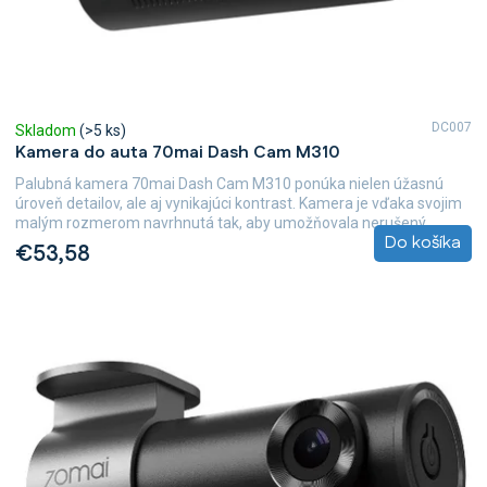
t
o
v
DC007
Skladom
(>5 ks)
Kamera do auta 70mai Dash Cam M310
Palubná kamera 70mai Dash Cam M310 ponúka nielen úžasnú
úroveň detailov, ale aj vynikajúci kontrast. Kamera je vďaka svojim
malým rozmerom navrhnutá tak, aby umožňovala nerušený...
Do košíka
€53,58