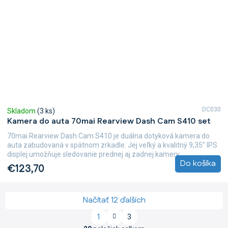
DC030
Skladom
(3 ks)
Kamera do auta 70mai Rearview Dash Cam S410 set
70mai Rearview Dash Cam S410 je duálna dotyková kamera do
auta zabudovaná v spätnom zrkadle. Jej veľký a kvalitný 9,35" IPS
displej umožňuje sledovanie prednej aj zadnej kamery...
Do košíka
€123,70
Načítať 12 ďalších
S
1
3
t
O