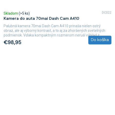
DC022
Skladom
(>5 ks)
Kamera do auta 70mai Dash Cam A410
Palubná kamera 70mai Dash Cam A410 prinaša nielen ostrý
obraz, ale aj výborný kontrast, a to aj za zhoršených svetelných
podmienok. Vďaka kompaktným rozmerom neruší výhľad z...
Do košíka
€98,95