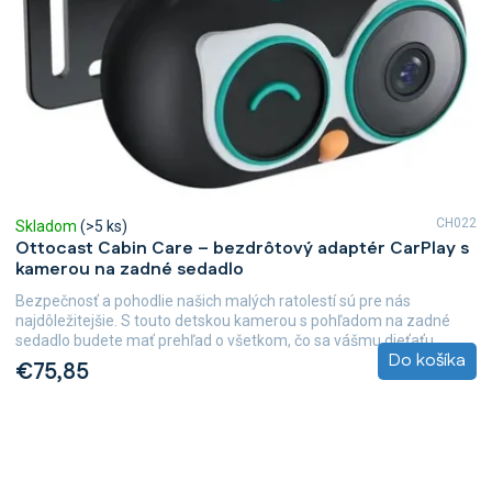
CH022
Skladom
(>5 ks)
Ottocast Cabin Care – bezdrôtový adaptér CarPlay s
kamerou na zadné sedadlo
Bezpečnosť a pohodlie našich malých ratolestí sú pre nás
najdôležitejšie. S touto detskou kamerou s pohľadom na zadné
sedadlo budete mať prehľad o všetkom, čo sa vášmu dieťaťu...
Do košíka
€75,85