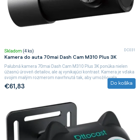
DC031
Skladom
(4 ks)
Kamera do auta 70mai Dash Cam M310 Plus 3K
Palubná kamera 70mai Dash Cam M310 Plus 3K ponúka nielen
úžasnú úroveň detailov, ale aj vynikajúci kontrast. Kamera je vďaka
svojim malým rozmerom navrhnutá tak, aby umožňovala...
Do košíka
€61,83