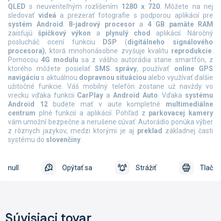
QLED
s neuveriteľným rozlíšením
1280 x 720
. Môžete na nej
sledovať
videá
a prezerať fotografie s podporou aplikácií pre
systém Android
.
8-jadrový procesor
a
4 GB pamäte RAM
zaisťujú
špičkový výkon
a
plynulý chod
aplikácií. Náročný
poslucháč ocení funkciu
DSP
(
digitálneho signálového
procesora)
, ktorá mnohonásobne zvyšuje kvalitu
reprodukcie
.
Pomocou
4G
modulu
sa z vášho autorádia stane smartfón, z
ktorého môžete posielať
SMS správy
, používať
online
GPS
navigáciu
s aktuálnou
dopravnou situáciou
alebo využívať ďalšie
užitočné funkcie. Váš mobilný telefón zostane už navždy vo
vrecku vďaka funkcii
CarPlay
a
Android Auto
.
Vďaka
systému
Android 12
budete mať v aute kompletné
multimediálne
centrum
plné funkcií a aplikácií. Pohľad z
parkovacej kamery
vám umožní bezpečne a nerušene cúvať. Autorádio ponúka výber
z rôznych jazykov, medzi ktorými je aj
preklad
základnej časti
systému do
slovenčiny
.
null
Opýtať sa
Strážiť
Tlač
Súvisiaci tovar