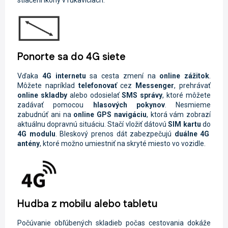
stlačení ikony v rukaviciach.
Ponorte sa do 4G siete
Vďaka
4G internetu
sa cesta zmení na
online zážitok
.
Môžete napríklad
telefonovať
cez
Messenger
, prehrávať
online skladby
alebo odosielať
SMS
správy
, ktoré môžete
zadávať pomocou
hlasových pokynov
. Nesmieme
zabudnúť ani na
online GPS navigáciu
, ktorá vám zobrazí
aktuálnu dopravnú situáciu. Stačí vložiť dátovú
SIM kartu
do
4G modulu
. Bleskový prenos dát zabezpečujú
duálne 4G
antény
, ktoré možno umiestniť na skryté miesto vo vozidle.
Hudba z mobilu alebo tabletu
Počúvanie obľúbených skladieb počas cestovania dokáže