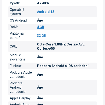
Výkon
:
4 x 48 W
Operačný
Android 12
systém
:
OS Android
:
Áno
RAM
:
4 GB
Vnútorná
32 GB
pamäť
:
Octa-Core 1.8GHZ Cortex-A75,
CPU
:
Cortex-A55
Menu v
Áno
slovenčine
:
Funkcia
:
Podpora Android a iOS zariadení
Podpora Apple
Áno
zariadenia
:
Podpora
Android
Áno
zariadenia
:
Apple Carplay
:
Áno
Android Auto
:
Áno