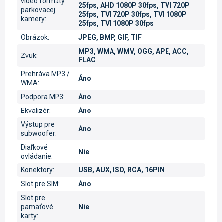
video formáty
25fps, AHD 1080P 30fps, TVI 720P
parkovacej
25fps, TVI 720P 30fps, TVI 1080P
kamery
:
25fps, TVI 1080P 30fps
Obrázok
:
JPEG, BMP, GIF, TIF
MP3, WMA, WMV, OGG, APE, ACC,
Zvuk
:
FLAC
Prehráva MP3 /
Áno
WMA
:
Podpora MP3
:
Áno
Ekvalizér
:
Áno
Výstup pre
Áno
subwoofer
:
Diaľkové
Nie
ovládanie
:
Konektory
:
USB, AUX, ISO, RCA, 16PIN
Slot pre SIM
:
Áno
Slot pre
pamäťové
Nie
karty
: