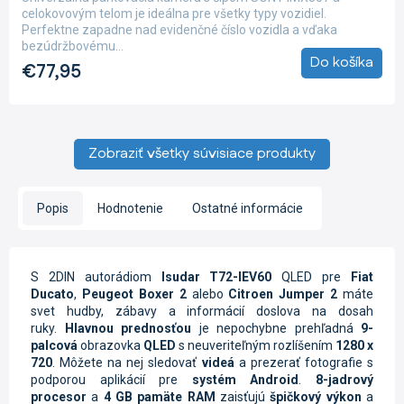
celokovovým telom je ideálna pre všetky typy vozidiel.
Perfektne zapadne nad evidenčné číslo vozidla a vďaka
bezúdržbovému...
Do košíka
€77,95
Zobraziť všetky súvisiace produkty
Popis
Hodnotenie
Ostatné informácie
S 2DIN autorádiom
Isudar T72-IEV60
QLED pre
Fiat
Ducato
,
Peugeot Boxer 2
alebo
Citroen Jumper 2
máte
svet hudby, zábavy a informácií doslova na dosah
ruky.
Hlavnou prednosťou
je nepochybne prehľadná
9-
palcová
obrazovka
QLED
s neuveriteľným rozlíšením
1280 x
720
. Môžete na nej sledovať
videá
a prezerať fotografie s
podporou aplikácií pre
systém Android
.
8-jadrový
procesor
a
4 GB pamäte RAM
zaisťujú
špičkový výkon
a