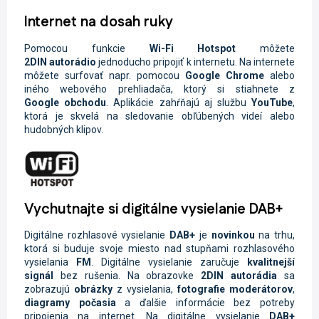
Internet na dosah ruky
Pomocou funkcie
Wi-Fi
Hotspot
môžete
2DIN
autorádio
jednoducho pripojiť k internetu. Na internete
môžete surfovať napr. pomocou
Google Chrome
alebo
iného webového prehliadača, ktorý si stiahnete z
Google
obchodu
. Aplikácie zahŕňajú aj službu
YouTube
,
ktorá je skvelá na sledovanie obľúbených videí alebo
hudobných klipov.
Vychutnajte si digitálne vysielanie DAB+
Digitálne rozhlasové vysielanie
DAB+
je
novinkou
na trhu,
ktorá si buduje svoje miesto nad stupňami rozhlasového
vysielania
FM
. Digitálne vysielanie zaručuje
kvalitnejší
signál
bez rušenia. Na obrazovke
2DIN
autorádia
sa
zobrazujú
obrázky
z vysielania,
fotografie moderátorov
,
diagramy počasia
a ďalšie informácie bez potreby
pripojenia na internet. Na digitálne vysielanie
DAB+