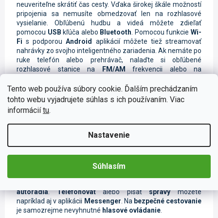
neuveriteľne skrátiť čas cesty. Vďaka širokej škále možností
pripojenia sa nemusíte obmedzovať len na rozhlasové
vysielanie. Obľúbenú hudbu a videá môžete zdieľať
pomocou
USB
kľúča alebo
Bluetooth
. Pomocou funkcie
Wi-
Fi
s podporou
Android
aplikácií môžete tiež streamovať
nahrávky zo svojho inteligentného zariadenia. Ak nemáte po
ruke telefón alebo prehrávač, nalaďte si obľúbené
rozhlasové stanice na
FM/AM
frekvencii alebo na
digitálnom vysielaní
DAB+
.
Tento web používa súbory cookie. Ďalším prechádzaním
tohto webu vyjadrujete súhlas s ich používaním. Viac
informácií
tu
.
Ovládanie telefónu pomocou CarPlay a
Nastavenie
Android Auto
Tieto moderné funkcie sú určené na
ovládanie telefónu
Súhlasím
pomocou
autorádia
. Stačí spárovať mobilný telefón s
autorádiom a môžete zrkadliť obrazovku na
displeji
autorádia
.
Telefonovať
alebo písať
správy
môžete
napríklad aj v aplikácii
Messenger
. Na
bezpečné cestovanie
je samozrejme nevyhnutné
hlasové ovládanie
.