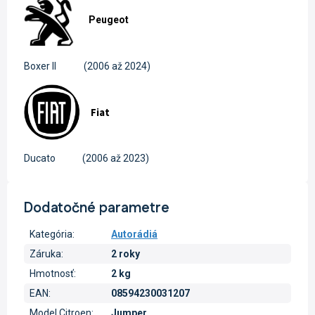
Peugeot
Boxer II
(2006 až 2024)
Fiat
Ducato
(2006 až 2023)
Dodatočné parametre
Kategória
:
Autorádiá
Záruka
:
2 roky
Hmotnosť
:
2 kg
EAN
:
08594230031207
Model Citroen
:
Jumper