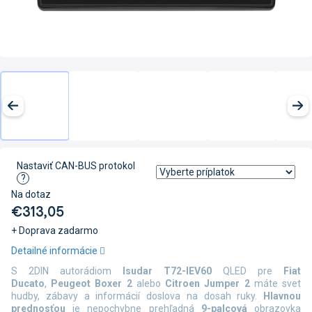
Nastaviť CAN-BUS protokol
?
Na dotaz
€313,05
+ Doprava zadarmo
Jednotková
Detailné informácie
cena:
S 2DIN autorádiom
Isudar T72-IEV60
QLED pre
Fiat
Ducato
,
Peugeot Boxer 2
alebo
Citroen Jumper 2
máte svet
hudby, zábavy a informácií doslova na dosah ruky.
Hlavnou
prednosťou
je nepochybne prehľadná
9-palcová
obrazovka