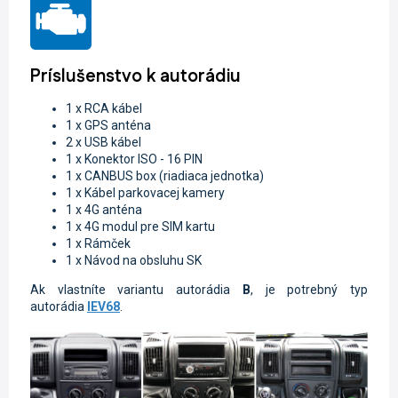
Príslušenstvo k autorádiu
1 x RCA kábel
1 x GPS anténa
2 x USB kábel
1 x Konektor ISO - 16 PIN
1 x CANBUS box (riadiaca jednotka)
1 x Kábel parkovacej kamery
1 x 4G anténa
1 x 4G modul pre SIM kartu
1 x Rámček
1 x Návod na obsluhu SK
Ak vlastníte variantu autorádia
B
, je potrebný typ
autorádia
IEV68
.