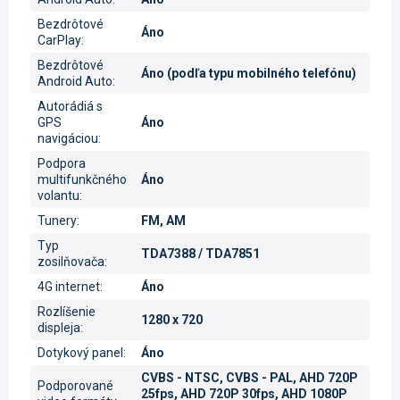
Bezdrôtové
Áno
CarPlay
:
Bezdrôtové
Áno (podľa typu mobilného telefónu)
Android Auto
:
Autorádiá s
GPS
Áno
navigáciou
:
Podpora
multifunkčného
Áno
volantu
:
Tunery
:
FM, AM
Typ
TDA7388 / TDA7851
zosilňovača
:
4G internet
:
Áno
Rozlíšenie
1280 x 720
displeja
:
Dotykový panel
:
Áno
CVBS - NTSC, CVBS - PAL, AHD 720P
Podporované
25fps, AHD 720P 30fps, AHD 1080P