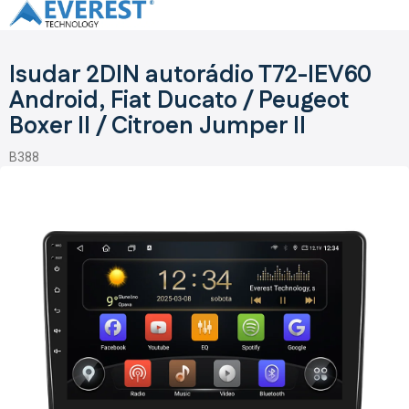
Prejsť
na
obsah
Isudar 2DIN autorádio T72-IEV60
Android, Fiat Ducato / Peugeot
Boxer II / Citroen Jumper II
B388