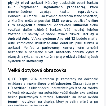
plynulý chod
aplikácií. Náročný poslucháč ocení funkciu
DSP
(
digitálneho signálového procesora)
, ktorá
mnohonásobne zvyšuje kvalitu
reprodukcie
.
Pomocou
4G
modulu
sa z vášho autorádia stane smartfón,
z ktorého môžete posielať
SMS správy
, používať
online
GPS navigáciu
s aktuálnou
dopravnou situáciou
alebo
využívať ďalšie užitočné funkcie. Váš mobilný telefón
zostane už navždy vo vrecku vďaka funkcii
CarPlay
a
Android Auto
.
Vďaka
systému Android 12
budete mať v
aute kompletné
multimediálne centrum
plné funkcií a
aplikácií. Pohľad z
parkovacej kamery
vám umožní
bezpečne a nerušene cúvať. Autorádio ponúka výber z
rôznych jazykov, medzi ktorými je aj
preklad
základnej časti
systému do
slovenčiny
.
Veľká dotyková obrazovka
QLED
Displej
2DIN autorádia je zameraný na dokonalé
ovládanie s
maximálnou prehľadnosťou
. Obraz rádia je
v
HD rozlíšení
s uhlopriečkou neuveriteľných
9 palca
. Vďaka
veľkosti obrazovky má autorádio väčší displej ako väčšina
bežne používaných autorádií. Autorádio sa ľahko ovláda
jemným dotykom
na displeji, ktorý je veľmi citlivý aj pri