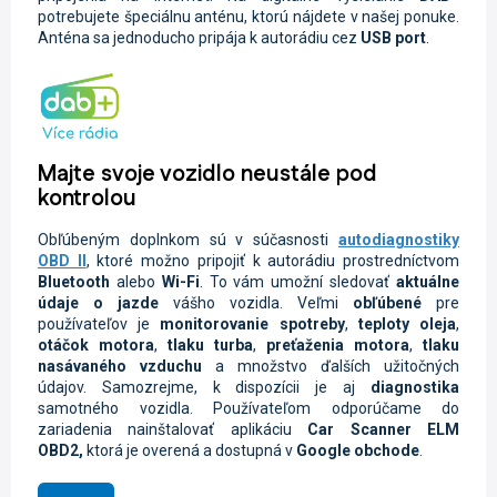
potrebujete špeciálnu anténu, ktorú nájdete v našej ponuke.
Anténa sa jednoducho pripája k autorádiu cez
USB port
.
Majte svoje vozidlo neustále pod
kontrolou
Obľúbeným doplnkom sú v súčasnosti
autodiagnostiky
OBD II
, ktoré možno pripojiť k autorádiu prostredníctvom
Bluetooth
alebo
Wi-Fi
. To vám umožní sledovať
aktuálne
údaje o jazde
vášho vozidla.
Veľmi
obľúbené
pre
používateľov je
monitorovanie spotreby
,
teploty oleja
,
otáčok motora
,
tlaku turba
,
preťaženia motora
,
tlaku
nasávaného vzduchu
a množstvo ďalších užitočných
údajov. Samozrejme, k dispozícii je aj
diagnostika
samotného vozidla.
Používateľom odporúčame do
zariadenia nainštalovať aplikáciu
Car Scanner ELM
OBD2,
ktorá je overená a dostupná v
Google
obchode
.