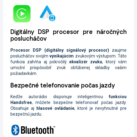
Digitálny DSP procesor pre náročných
poslucháčov
Procesor
DSP
(digitálny signálový procesor)
zaujme
poslucháčov svojím
vynikajúcim
zvukovým výstupom. Táto
funkcia zahŕňa aj pokročilý
ekvalizér zvuku
, ktorý vám
umožní prispôsobiť zvuk obľúbenej skladby vašim
požiadavkám.
Bezpečné telefonovanie počas jazdy
Keďže autorádio disponuje inteligentnou
funkciou
Handsfree
, môžete
bezpečne telefonovať počas jazdy.
Obsahuje aj
hlasové ovládanie
, ktoré je nevyhnutné pre
bezpečnú jazdu.