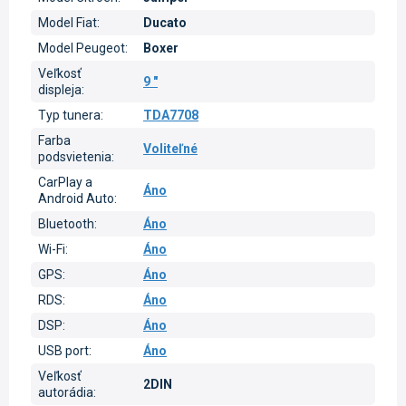
Model Fiat
:
Ducato
Model Peugeot
:
Boxer
Veľkosť
9 "
displeja
:
Typ tunera
:
TDA7708
Farba
Voliteľné
podsvietenia
:
CarPlay a
Áno
Android Auto
:
Bluetooth
:
Áno
Wi-Fi
:
Áno
GPS
:
Áno
RDS
:
Áno
DSP
:
Áno
USB port
:
Áno
Veľkosť
2DIN
autorádia
: