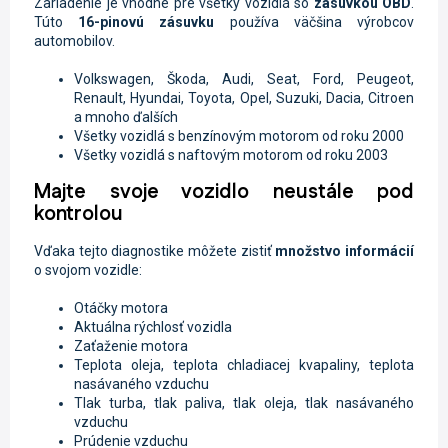
Zariadenie je vhodné pre všetky vozidlá so
zásuvkou OBD
.
Túto
16-pinovú zásuvku
používa väčšina výrobcov
automobilov.
Volkswagen, Škoda, Audi, Seat, Ford, Peugeot,
Renault, Hyundai, Toyota, Opel, Suzuki, Dacia, Citroen
a mnoho ďalších
Všetky vozidlá s benzínovým motorom od roku 2000
Všetky vozidlá s naftovým motorom od roku 2003
Majte svoje vozidlo neustále pod
kontrolou
Vďaka tejto diagnostike môžete zistiť
množstvo informácií
o svojom vozidle:
Otáčky motora
Aktuálna rýchlosť vozidla
Zaťaženie motora
Teplota oleja, teplota chladiacej kvapaliny, teplota
nasávaného vzduchu
Tlak turba, tlak paliva, tlak oleja, tlak nasávaného
vzduchu
Prúdenie vzduchu