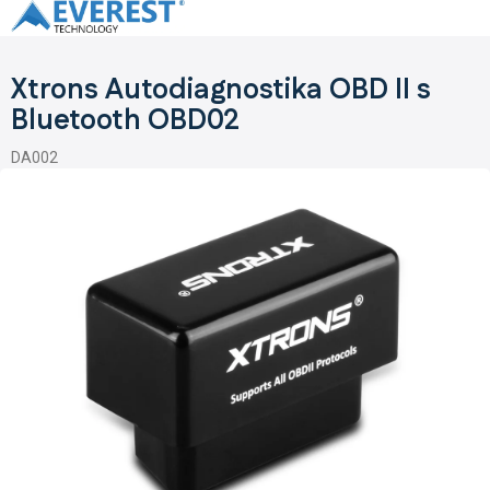
Prejsť
na
obsah
Xtrons Autodiagnostika OBD II s
Bluetooth OBD02
DA002