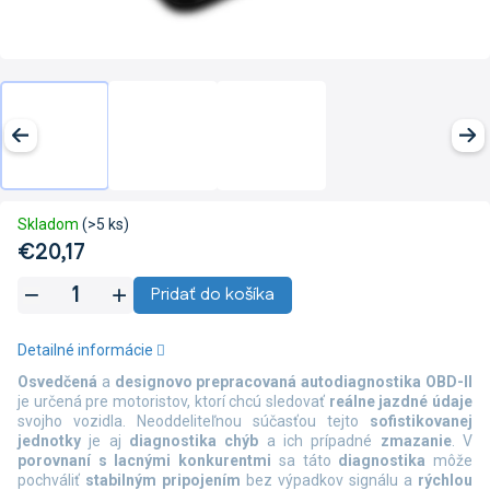
Skladom
(>5 ks)
€20,17
Jednotková
Pridať do košíka
cena:
Detailné informácie
Osvedčená
a
designovo prepracovaná
autodiagnostika OBD-II
je určená pre motoristov, ktorí chcú sledovať
reálne jazdné údaje
svojho vozidla. Neoddeliteľnou súčasťou tejto
sofistikovanej
jednotky
je aj
diagnostika chýb
a ich prípadné
zmazanie
. V
porovnaní s lacnými konkurentmi
sa táto
diagnostika
môže
pochváliť
stabilným pripojením
bez výpadkov signálu a
rýchlou