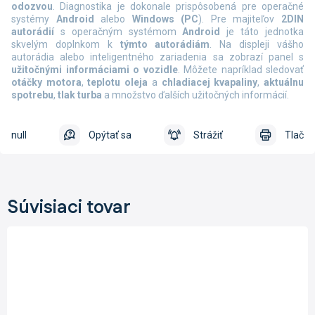
odozvou
. Diagnostika je dokonale prispôsobená pre operačné
systémy
Android
alebo
Windows (PC
). Pre majiteľov
2DIN
autorádií
s operačným systémom
Android
je táto jednotka
skvelým doplnkom k
týmto autorádiám
. Na displeji vášho
autorádia alebo inteligentného zariadenia sa zobrazí panel s
užitočnými informáciami o vozidle
. Môžete napríklad sledovať
otáčky motora
,
teplotu oleja
a
chladiacej kvapaliny
,
aktuálnu
spotrebu
,
tlak turba
a množstvo ďalších užitočných informácií.
null
Opýtať sa
Strážiť
Tlač
Súvisiaci tovar