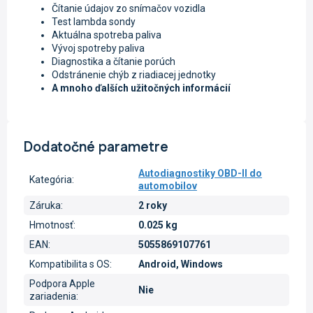
Čítanie údajov zo snímačov vozidla
Test lambda sondy
Aktuálna spotreba paliva
Vývoj spotreby paliva
Diagnostika a čítanie porúch
Odstránenie chýb z riadiacej jednotky
A mnoho ďalších užitočných informácií
Dodatočné parametre
Autodiagnostiky OBD-II do
Kategória
:
automobilov
Záruka
:
2 roky
Hmotnosť
:
0.025 kg
EAN
:
5055869107761
Kompatibilita s OS
:
Android, Windows
Podpora Apple
Nie
zariadenia
: