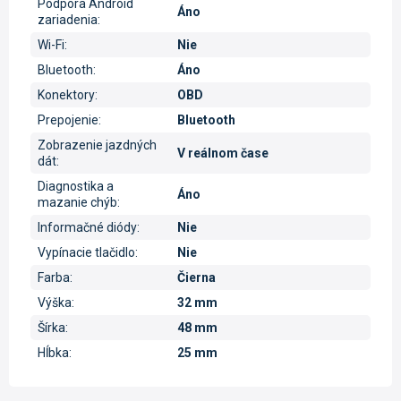
Podpora Android
Áno
zariadenia
:
Wi-Fi
:
Nie
Bluetooth
:
Áno
Konektory
:
OBD
Prepojenie
:
Bluetooth
Zobrazenie jazdných
V reálnom čase
dát
:
Diagnostika a
Áno
mazanie chýb
:
Informačné diódy
:
Nie
Vypínacie tlačidlo
:
Nie
Farba
:
Čierna
Výška
:
32 mm
Šírka
:
48 mm
Hĺbka
:
25 mm