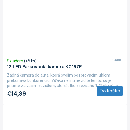
CA001
Skladom
(>5 ks)
12 LED Parkovacia kamera K0197P
Zadná kamera do auta, ktorá svojím pozorovacím uhlom
prekonáva konkurenciu. Vďaka nemu nevidíte len to, čo je
priamo za vaším vozidlom, ale všetko v rozsahu 170 stupňov....
Do košíka
€14,39