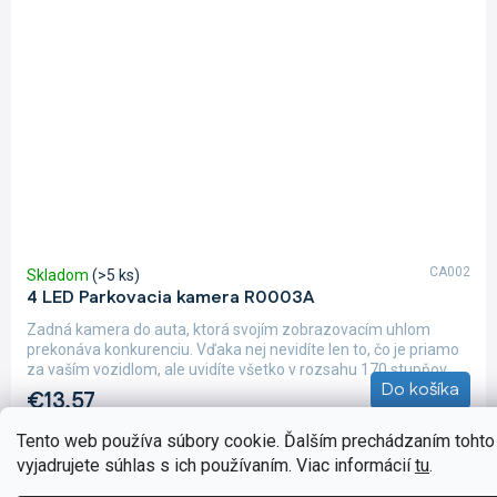
CA002
Skladom
(>5 ks)
4 LED Parkovacia kamera R0003A
Zadná kamera do auta, ktorá svojím zobrazovacím uhlom
prekonáva konkurenciu. Vďaka nej nevidíte len to, čo je priamo
za vaším vozidlom, ale uvidíte všetko v rozsahu 170 stupňov....
Do košíka
€13,57
Tento web používa súbory cookie. Ďalším prechádzaním toht
vyjadrujete súhlas s ich používaním. Viac informácií
tu
.