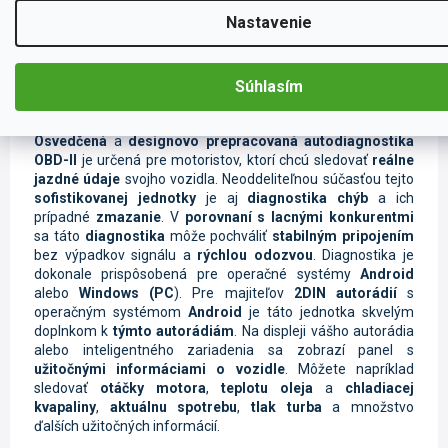
Zobraziť všetky súvisiace produkty
Nastavenie
Popis
Súvisiace súbory (1)
Hodnotenie (1)
Ostatné 
Súhlasím
Osvedčená
a
designovo prepracovaná
autodiagnostika
OBD-II
je určená pre motoristov, ktorí chcú sledovať
reálne
jazdné údaje
svojho vozidla. Neoddeliteľnou súčasťou tejto
sofistikovanej jednotky
je aj
diagnostika chýb
a ich
prípadné
zmazanie
. V
porovnaní s lacnými konkurentmi
sa táto
diagnostika
môže pochváliť
stabilným pripojením
bez výpadkov signálu a
rýchlou odozvou
. Diagnostika je
dokonale prispôsobená pre operačné systémy
Android
alebo
Windows (PC
). Pre majiteľov
2DIN autorádií
s
operačným systémom
Android
je táto jednotka skvelým
doplnkom k
týmto autorádiám
. Na displeji vášho autorádia
alebo inteligentného zariadenia sa zobrazí panel s
užitočnými informáciami o vozidle
. Môžete napríklad
sledovať
otáčky motora
,
teplotu oleja
a
chladiacej
kvapaliny
,
aktuálnu spotrebu
,
tlak turba
a množstvo
ďalších užitočných informácií.