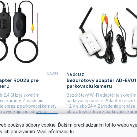
CA004
Na dotaz
aptér R0026 pre
Bezdrôtový adaptér AD-EV01
meru
parkovaciu kameru
r 2,4 GHz je skvelým
Bezdrôtový Wi-Fi adaptér je skvelý
ej kamery. Zariadenie
parkovacej kamere. Adaptér môže b
a obraz z parkovacej kamery
12 V alebo 24 V. Zariadenie prenáša
ia s vynikajúcou odozvou.
obraz bezdrôtovo z parkovacej kam
Detail
displej...
€44,92
eb používa súbory cookie. Ďalším prechádzaním tohto webu vyj
s ich používaním. Viac informácií
tu
.