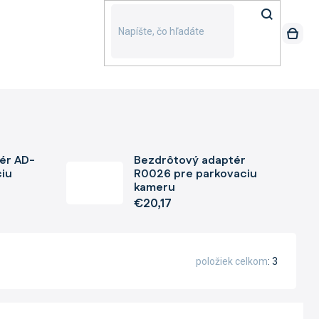
ér AD-
Bezdrôtový adaptér
ciu
R0026 pre parkovaciu
kameru
€20,17
položiek celkom
3