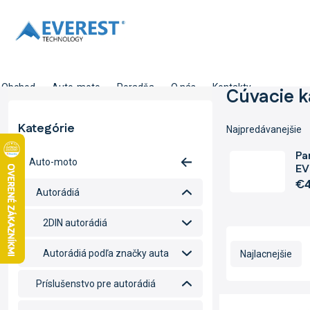
Prejsť
na
obsah
Obchod
Auto-moto
Poradňa
O nás
Kontakty
B
Cúvacie 
o
č
Kategórie
Preskočiť
Najpredávanejšie
n
kategórie
ý
Pa
Auto-moto
p
EV
a
€4
Autorádiá
n
e
2DIN autorádiá
l
R
a
Autorádiá podľa značky auta
Najlacnejšie
d
e
Príslušenstvo pre autorádiá
n
V