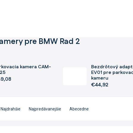
kamery pre BMW Rad 2
rkovacia kamera CAM-
Bezdrôtový adapt
25
EV01 pre parkova
kameru
9,08
€44,92
Najdrahšie
Najpredávanejšie
Abecedne