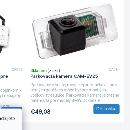
CA015
CA034
Skladom
(>5 ks)
 pre
Parkovacia kamera CAM-EV25
Parkovanie v hustej mestskej premávke alebo v
tesných garážach môže byť pre mnohých
m doplnkom k
vodičov stresujúce. Parkovacia kamera je presne
yť napájaný
navrhnutá pre modely BMW. Dokonale...
ery na
Do košíka
€49,08
Detail
adrujete