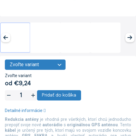
Zvoľte variant
od
€9,24
Jednotková
Pridať do košíka
cena:
Detailné informácie
Redukcia antény
je vhodná pre všetkých, ktorí chcú jednoducho
prepojiť svoje nové
autorádio
s
originálnou GPS anténou
. Tento
kábel
je určený pre tých, ktorí majú vo svojom vozidle koncovku
antény
GPS
FAKRA
a budú vlastniť autorádio pre vstup