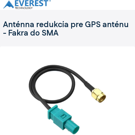
Prejsť
na
obsah
Anténna redukcia pre GPS anténu
- Fakra do SMA