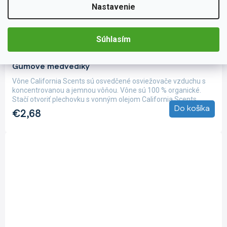
Nastavenie
Súhlasím
EA003
Skladom
(>5 ks)
Osviežovač vzduchu California Scents, vôňa
Gumové medvedíky
Vône California Scents sú osvedčené osviežovače vzduchu s
koncentrovanou a jemnou vôňou. Vône sú 100 % organické.
Stačí otvoriť plechovku s vonným olejom California Scents,...
Do košíka
€2,68