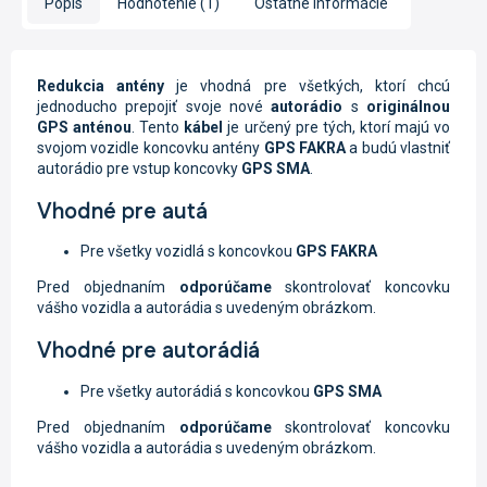
Popis
Hodnotenie (1)
Ostatné informácie
Redukcia antény
je vhodná pre všetkých, ktorí chcú
jednoducho prepojiť svoje nové
autorádio
s
originálnou
GPS anténou
. Tento
kábel
je určený pre tých, ktorí majú vo
svojom vozidle koncovku antény
GPS
FAKRA
a budú vlastniť
autorádio pre vstup koncovky
GPS
SMA
.
Vhodné pre autá
Pre všetky vozidlá s koncovkou
GPS FAKRA
Pred objednaním
odporúčame
skontrolovať koncovku
vášho vozidla a autorádia s uvedeným obrázkom.
Vhodné pre autorádiá
Pre všetky autorádiá s koncovkou
GPS SMA
Pred objednaním
odporúčame
skontrolovať koncovku
vášho vozidla a autorádia s uvedeným obrázkom.