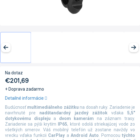
Na dotaz
€201,69
+ Doprava zadarmo
Jednotková
Detailné informácie
cena:
Budúcnosť
multimediálneho zážitku
na dosah ruky. Zariadenie je
navrhnuté pre
nadštandardný jazdný zážitok
vďaka
5,5"
dotykovému displeju
a
dvom kamerám
na záznam trasy.
Zariadenie sa pýši krytím
IP65
, ktoré odolá striekajúcej vode zo
všetkých smerov. Váš mobilný telefón už zostane navždy vo
vrecku vďaka funkcii
CarPlay
a
Android Auto
. Pomocou
týchto