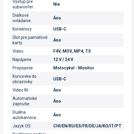
Výstup pre
Nie
subwoofer
:
Diaľkové
Áno
ovládanie
:
Konektory
:
USB-C
Slot pre pamäťové
Áno
karty
:
Video
:
F4V, MOV, MP4, TS
Napájanie
:
12 V / 24 V
Prepojenie
:
Motocykel - Monitor
Koncovka do
USB-C
obrazovky
:
Video IN
:
Áno
Automatické
Áno
zapnutie
:
Duálna
Áno
autokamera
:
Jazyk OS
:
CHI/EN/RU/ES/FR/DE/JA/KO/IT/PT