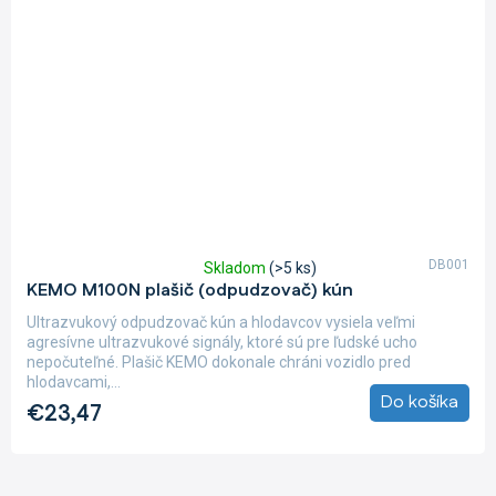
DB001
Skladom
(>5 ks)
Priemerné
KEMO M100N plašič (odpudzovač) kún
hodnotenie
produktu
Ultrazvukový odpudzovač kún a hlodavcov vysiela veľmi
je
agresívne ultrazvukové signály, ktoré sú pre ľudské ucho
5,0
nepočuteľné. Plašič KEMO dokonale chráni vozidlo pred
z
hlodavcami,...
5
Do košíka
€23,47
hviezdičiek.