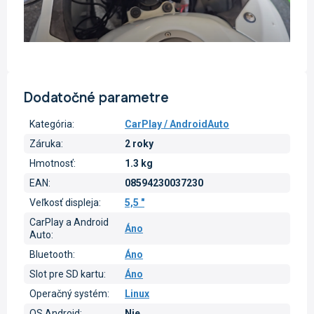
Dodatočné parametre
Kategória
:
CarPlay / AndroidAuto
Záruka
:
2 roky
Hmotnosť
:
1.3 kg
EAN
:
08594230037230
Veľkosť displeja
:
5,5 "
CarPlay a Android
Áno
Auto
:
Bluetooth
:
Áno
Slot pre SD kartu
:
Áno
Operačný systém
:
Linux
OS Android
:
Nie