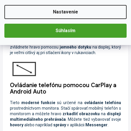
Prehľadná dotyková obrazovka
Nastavenie
IPS LCD
displej multimediálneho monitora je zameraný na
dokonalé ovládanie s
maximálnym prehľadom
. Obraz
monitora je v
HD rozlíšení
s uhlopriečkou o neuveriteľných
Súhlasím
5,5 palcoch
. Vďaka veľkosti obrazovky disponuje monitor
väčším displejom než väčšina bežne používaných
multimediálnych prehrávačov. Ovládanie monitora
zvládnete hravo pomocou
jemného dotyku
na displej, ktorý
je veľmi citlivý aj pri stlačení ikony v rukaviciach.
Ovládanie telefónu pomocou CarPlay a
Android Auto
Tieto
moderné funkcie
sú určené na
ovládanie telefónu
prostredníctvom monitora. Stačí spárovať mobilný telefón s
monitorom a môžete hravo
zrkadliť obrazovku
na
displeji
multimediálneho prehrávača
. Môžete tiež vybavovať svoje
hovory
alebo napríklad
správy
v aplikácii
Messenger
.