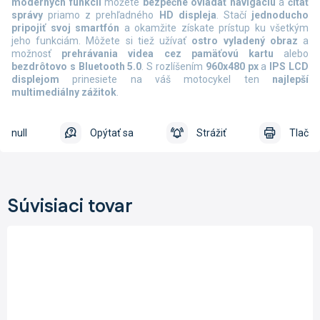
moderných funkcií
môžete
bezpečne ovládať navigáciu
a
čítať
správy
priamo z prehľadného
HD displeja
. Stačí
jednoducho
pripojiť svoj smartfón
a okamžite získate prístup ku všetkým
jeho funkciám. Môžete si tiež užívať
ostro vyladený obraz
a
možnosť
prehrávania videa cez pamäťovú kartu
alebo
bezdrôtovo s Bluetooth 5.0
. S rozlíšením
960x480 px
a
IPS LCD
displejom
prinesiete na váš motocykel ten
najlepší
multimediálny zážitok
.
null
Opýtať sa
Strážiť
Tlač
Súvisiaci tovar