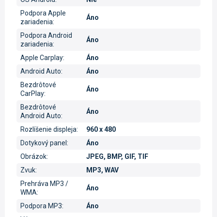
Podpora Apple
Áno
zariadenia
:
Podpora Android
Áno
zariadenia
:
Apple Carplay
:
Áno
Android Auto
:
Áno
Bezdrôtové
Áno
CarPlay
:
Bezdrôtové
Áno
Android Auto
:
Rozlíšenie displeja
:
960 x 480
Dotykový panel
:
Áno
Obrázok
:
JPEG, BMP, GIF, TIF
Zvuk
:
MP3, WAV
Prehráva MP3 /
Áno
WMA
:
Podpora MP3
:
Áno