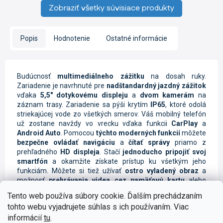
Zobraziť všetky súvisiace produkty
Popis
Hodnotenie
Ostatné informácie
Budúcnosť
multimediálneho zážitku
na dosah ruky.
Zariadenie je navrhnuté pre
nadštandardný jazdný zážitok
vďaka
5,5" dotykovému displeju
a
dvom kamerám
na
záznam trasy. Zariadenie sa pýši krytím
IP65
, ktoré odolá
striekajúcej vode zo všetkých smerov. Váš mobilný telefón
už zostane navždy vo vrecku vďaka funkcii
CarPlay
a
Android Auto
. Pomocou
týchto moderných funkcií
môžete
bezpečne ovládať navigáciu
a
čítať správy
priamo z
prehľadného
HD displeja
. Stačí
jednoducho pripojiť svoj
smartfón
a okamžite získate prístup ku všetkým jeho
funkciám. Môžete si tiež užívať
ostro vyladený obraz
a
možnosť
prehrávania videa cez pamäťovú kartu
alebo
bezdrôtovo s Bluetooth 5.0
. S rozlíšením
960x480 px
a
IPS
Tento web používa súbory cookie. Ďalším prechádzaním
LCD displejom
prinesiete na váš motocykel ten
najlepší
tohto webu vyjadrujete súhlas s ich používaním. Viac
multimediálny zážitok
.
informácií
tu
.