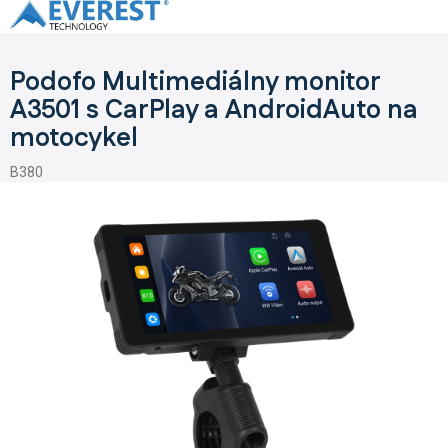
Prejsť
na
obsah
Podofo Multimediálny monitor
A3501 s CarPlay a AndroidAuto na
motocykel
B380