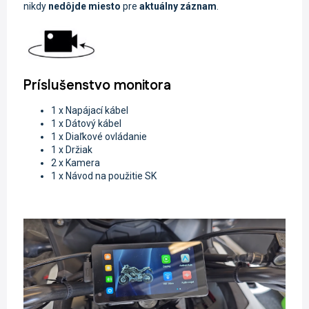
nikdy
nedôjde miesto
pre
aktuálny záznam
.
Príslušenstvo monitora
1 x Napájací kábel
1 x Dátový kábel
1 x Diaľkové ovládanie
1 x Držiak
2 x Kamera
1 x Návod na použitie SK