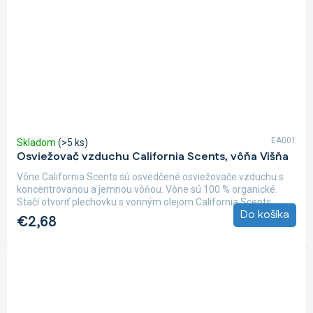
EA001
Skladom
(>5 ks)
Osviežovač vzduchu California Scents, vôňa Višňa
Vône California Scents sú osvedčené osviežovače vzduchu s
koncentrovanou a jemnou vôňou. Vône sú 100 % organické.
Stačí otvoriť plechovku s vonným olejom California Scents,...
Do košíka
€2,68