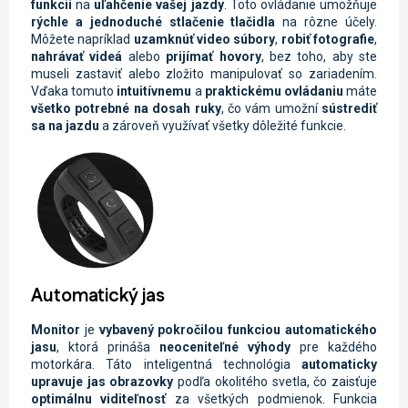
funkcií
na
uľahčenie vašej jazdy
. Toto ovládanie umožňuje
rýchle a jednoduché stlačenie tlačidla
na rôzne účely.
Môžete napríklad
uzamknúť video súbory
,
robiť fotografie
,
nahrávať videá
alebo
prijímať hovory
, bez toho, aby ste
museli zastaviť alebo zložito manipulovať so zariadením.
Vďaka tomuto
intuitívnemu
a
praktickému ovládaniu
máte
všetko potrebné na dosah ruky
, čo vám umožní
sústrediť
sa na jazdu
a zároveň využívať všetky dôležité funkcie.
Automatický jas
Monitor
je
vybavený pokročilou funkciou automatického
jasu
, ktorá prináša
neoceniteľné výhody
pre každého
motorkára. Táto inteligentná technológia
automaticky
upravuje jas obrazovky
podľa okolitého svetla, čo zaisťuje
optimálnu viditeľnosť
za všetkých podmienok. Funkcia