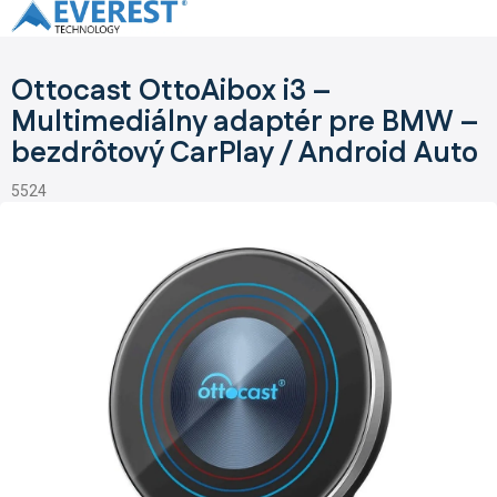
Prejsť
na
obsah
Ottocast OttoAibox i3 –
Multimediálny adaptér pre BMW –
bezdrôtový CarPlay / Android Auto
5524