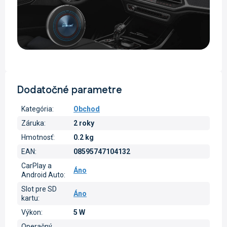
Dodatočné parametre
Kategória
:
Obchod
Záruka
:
2 roky
Hmotnosť
:
0.2 kg
EAN
:
08595747104132
CarPlay a
Áno
Android Auto
:
Slot pre SD
Áno
kartu
:
Výkon
:
5 W
Operačný