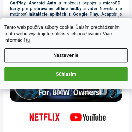
CarPlay, Android Auto
a možnosť pripojenia
microSD
karty
pre
prehrávanie offline hudby a videí
. Novinkou je
možnosť
inštalácie aplikácií z Google Play
. Adaptér je
vyvinutý pre vozidlá
BMW s bezdrôtovým CarPlay
.
Tento web používa súbory cookie. Ďalším prechádzaním
tohto webu vyjadrujete súhlas s ich používaním. Viac
informácií
tu
.
Nastavenie
Súhlasím