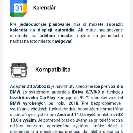
Kalendár
Pre
jednoduchšie plánovanie
dňa si môžete
zobraziť
kalendár
na
displeji autorádia
. Ak máte naplánované
stretnutie na
určitom mieste
, môžete sa jednoducho
nechať na toto miesto
navigovať
.
Kompatibilita
Adaptér
OttoAibox i3
je navrhnutý špeciálne
iba pre vozidlá
BMW
so systémom autorádia
iDrive 6/7/8/9
a funkciou
bezdrôtového CarPlay
. Funguje na 99 % modelov vozidiel
BMW vyrobených po roku 2018
. Pre bezproblémové
využívanie všetkých funkcií modulu odporúčame smartfóny
s operačným systémom
Android 11.0 a vyšším
alebo s
iOS
10.0 a vyšším
. Je potrebné brať do úvahy, že pri telefónoch s
nižšími verziami operačného systému môže dôjsť k
obmedzeniu a oneskoreniu prenosu dát alebo dokonca k