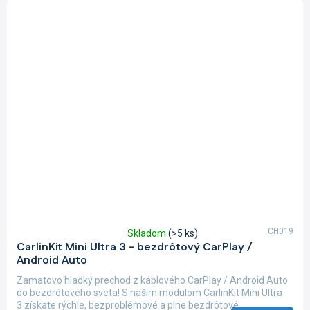
CH019
Skladom
(>5 ks)
Priemerné
CarlinKit Mini Ultra 3 - bezdrôtový CarPlay /
hodnotenie
Android Auto
produktu
je
Zamatovo hladký prechod z káblového CarPlay / Android Auto
5,0
do bezdrôtového sveta! S naším modulom CarlinKit Mini Ultra
z
3 získate rýchle, bezproblémové a plne bezdrôtové...