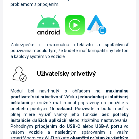
problémom s pripojením.
Zabezpečte si maximálnu efektivitu a spoľahlivosť
používania modulu tým, že budete mať kompatibilný telefón
a káblový systém vo vozidle.
Užívateľsky prívetivý
Modul bol navrhnutý s ohľadom na
maximálnu
používateľskú prívetivosť
. Vďaka
jednoduchej
a
intuitívnej
inštalácii
je možné mať modul pripravený na použitie v
priebehu pouhých
15 sekúnd
. Používatelia budú môcť v
plnej miere využiť všetky jeho funkcie
bez potreby
inštalácie ďalších aplikácií
alebo zložitého nastavovania.
Pohodlným
pripojením do
USB-C
alebo
USB-A portu
vo
vašom vozidle a následným spárovaním s vaším
smartfónom cez Wi-Fi získate
okamžitý prístup ku všetkým