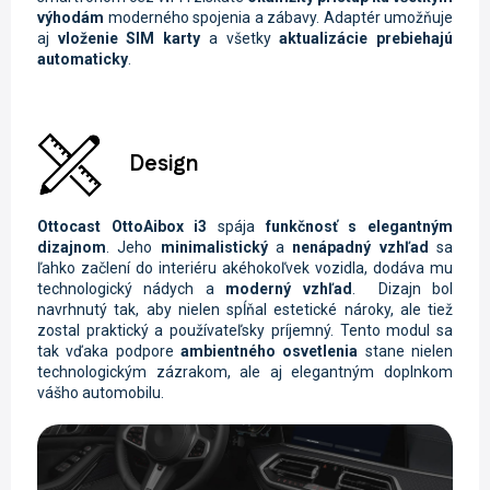
výhodám
moderného spojenia a zábavy. Adaptér umožňuje
aj
vloženie SIM karty
a všetky
aktualizácie prebiehajú
automaticky
.
Design
Ottocast OttoAibox i3
spája
funkčnosť s elegantným
dizajnom
. Jeho
minimalistický
a
nenápadný vzhľad
sa
ľahko začlení do interiéru akéhokoľvek vozidla, dodáva mu
technologický nádych a
moderný vzhľad
. Dizajn bol
navrhnutý tak, aby nielen spĺňal estetické nároky, ale tiež
zostal praktický a používateľsky príjemný. Tento modul sa
tak vďaka podpore
ambientného osvetlenia
stane nielen
technologickým zázrakom, ale aj elegantným doplnkom
vášho automobilu.