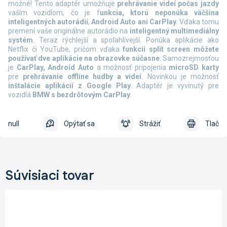
možné! Tento adaptér umožňuje
prehrávanie videí počas jazdy
vaším vozidlom, čo je f
unkcia, ktorú neponúka väčšina
inteligentných autorádií
,
Android Auto ani CarPlay
. Vďaka tomu
premení vaše originálne autorádio na
inteligentný multimediálny
systém
. Teraz rýchlejší a spoľahlivejší. Ponúka aplikácie ako
Netflix či YouTube, pričom vďaka
funkcii split screen môžete
používať dve aplikácie na obrazovke súčasne
. Samozrejmosťou
je
CarPlay, Android Auto
a možnosť pripojenia
microSD karty
pre
prehrávanie offline hudby a videí
. Novinkou je možnosť
inštalácie aplikácií z Google Play
. Adaptér je vyvinutý pre
vozidlá
BMW s bezdrôtovým CarPlay
.
null
Opýtať sa
Strážiť
Tlač
Súvisiaci tovar