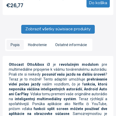
5
Do košíka
€26,77
hviezdičiek.
Zobraziť všetky súvisiace produkty
Popis
Hodnotenie
Ostatné informácie
Ottocast OttoAibox i3
je
revolučným modulom
pre
multimediálne pripojenie k vášmu továrenskému autorádiu.
Priali ste si niekedy
posunúť vašu jazdu na ďalšiu úroveň
?
Teraz je to možné! Tento adaptér umožňuje
prehrávanie
videí počas jazdy
vaším vozidlom, čo je f
unkcia, ktorú
neponúka väčšina inteligentných autorádií
,
Android Auto
ani CarPlay
. Vďaka tomu premení vaše originálne autorádio
na
inteligentný multimediálny systém
. Teraz rýchlejší a
spoľahlivejší. Ponúka aplikácie ako Netflix či YouTube,
pričom vďaka
funkcii split screen môžete používať dve
aplikácie na obrazovke súčasne
. Samozrejmosťou je