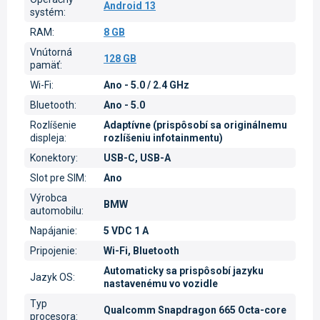
Android 13
systém
:
RAM
:
8 GB
Vnútorná
128 GB
pamäť
:
Wi-Fi
:
Ano - 5.0 / 2.4 GHz
Bluetooth
:
Ano - 5.0
Rozlíšenie
Adaptívne (prispôsobí sa originálnemu
displeja
:
rozlíšeniu infotainmentu)
Konektory
:
USB-C, USB-A
Slot pre SIM
:
Ano
Výrobca
BMW
automobilu
:
Napájanie
:
5 VDC 1 A
Pripojenie
:
Wi-Fi, Bluetooth
Automaticky sa prispôsobí jazyku
Jazyk OS
:
nastavenému vo vozidle
Typ
Qualcomm Snapdragon 665 Octa-core
procesora
: