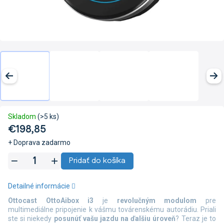
Skladom
(>5 ks)
€198,85
+ Doprava zadarmo
Jednotková
Pridať do košíka
cena:
Detailné informácie
Ottocast OttoAibox i3
je
revolučným modulom
pre
multimediálne pripojenie k vášmu továrenskému autorádiu. Priali
ste si niekedy
posunúť vašu jazdu na ďalšiu úroveň
? Teraz je to