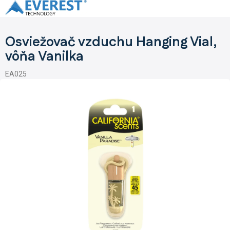
Prejsť
na
obsah
Osviežovač vzduchu Hanging Vial,
vôňa Vanilka
EA025