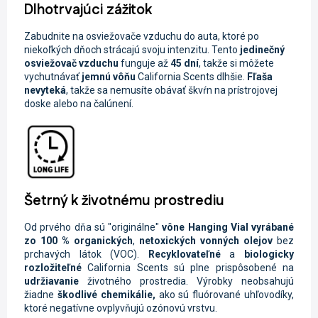
Dlhotrvajúci zážitok
Zabudnite na osviežovače vzduchu do auta, ktoré po
niekoľkých dňoch strácajú svoju intenzitu. Tento
jedinečný
osviežovač vzduchu
funguje až
45 dní
, takže si môžete
vychutnávať
jemnú vôňu
California Scents dlhšie.
Fľaša
nevyteká
, takže sa nemusíte obávať škvŕn na prístrojovej
doske alebo na čalúnení.
Šetrný k životnému prostrediu
Od prvého dňa sú "originálne"
vône Hanging Vial
vyrábané
zo 100 % organických
,
netoxických vonných olejov
bez
prchavých látok (VOC).
Recyklovateľné
a
biologicky
rozložiteľné
California Scents sú plne prispôsobené na
udržiavanie
životného prostredia.
Výrobky neobsahujú
žiadne
škodlivé chemikálie,
ako sú fluórované uhľovodíky,
ktoré negatívne ovplyvňujú ozónovú vrstvu.