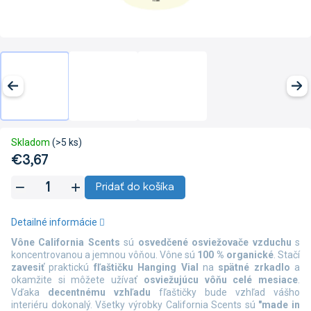
Skladom
(>5 ks)
€3,67
Jednotková
Pridať do košíka
cena:
Detailné informácie
Vône California Scents
sú
osvedčené osviežovače vzduchu
s
koncentrovanou a jemnou vôňou. Vône sú
100 % organické
.
Stačí
zavesiť
praktickú
fľaštičku Hanging Vial
na
spätné zrkadlo
a
okamžite si môžete užívať
osviežujúcu vôňu celé mesiace
.
Vďaka
decentnému vzhľadu
fľaštičky bude vzhľad vášho
interiéru dokonalý. Všetky výrobky California Scents sú
"made in