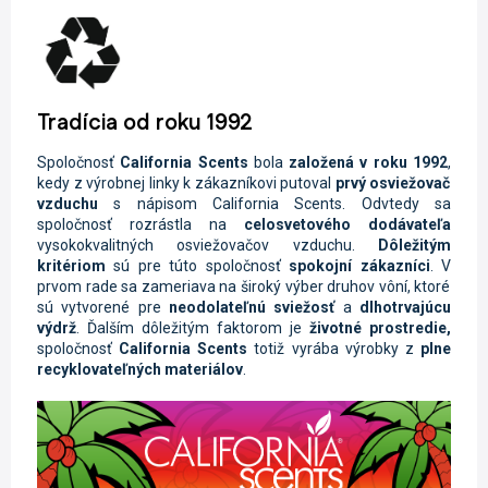
Tradícia od roku 1992
Spoločnosť
California Scents
bola
založená v roku
1992
,
kedy z výrobnej linky
k
zákazníkovi
putoval
prvý osviežovač
vzduchu
s nápisom California Scents.
Odvtedy sa
spoločnosť rozrástla
na
celosvetového dodávateľa
vysokokvalitných osviežovačov vzduchu.
Dôležitým
kritériom
sú pre
túto spoločnosť
spokojní zákazníci
.
V
prvom rade
sa zameriava na široký výber druhov vôní,
ktoré
sú vytvorené pre
neodolateľnú sviežosť
a
dlhotrvajúcu
výdrž
.
Ďalším dôležitým faktorom
je
životné
prostredie,
spoločnosť
California Scents
totiž vyrába výrobky z
plne
recyklovateľných materiálov
.