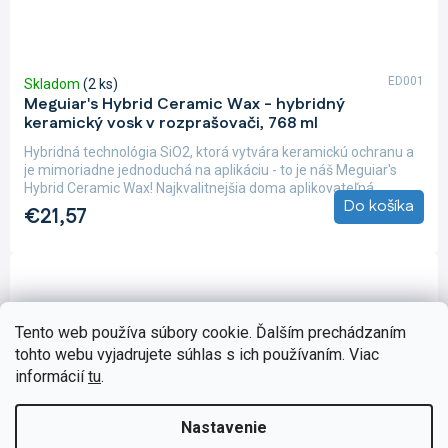
ED001
Skladom
(2 ks)
Meguiar's Hybrid Ceramic Wax - hybridný
keramický vosk v rozprašovači, 768 ml
Hybridná technológia SiO2, ktorá vytvára keramickú ochranu a
je mimoriadne jednoduchá na aplikáciu - to je náš Meguiar's
Hybrid Ceramic Wax! Najkvalitnejšia doma aplikovateľná...
Do košíka
€21,57
Tento web používa súbory cookie. Ďalším prechádzaním
tohto webu vyjadrujete súhlas s ich používaním. Viac
informácií
tu
.
Nastavenie