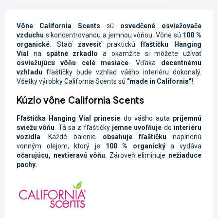
Vône California Scents
sú
osvedčené osviežovače
vzduchu
s koncentrovanou a jemnou vôňou. Vône sú
100 %
organické
.
Stačí
zavesiť
praktickú
fľaštičku Hanging
Vial
na
spätné zrkadlo
a okamžite si môžete užívať
osviežujúcu vôňu celé mesiace
. Vďaka
decentnému
vzhľadu
fľaštičky bude vzhľad vášho interiéru dokonalý.
Všetky výrobky California Scents sú
"made in California"!
Kúzlo vône California Scents
Fľaštička Hanging Vial prinesie
do vášho auta
príjemnú
sviežu vôňu
. Tá sa z fľaštičky
jemne
uvoľňuje
do
interiéru
vozidla
. Každé balenie
obsahuje fľaštičku
naplnenú
vonným olejom, ktorý je
100 % organický
a vydáva
očarujúcu, nevtieravú vôňu
. Zároveň eliminuje
nežiaduce
pachy
.