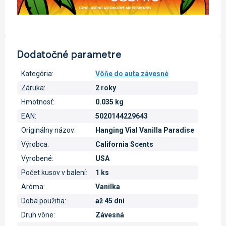
Dodatočné parametre
Kategória
:
Vôňe do auta závesné
Záruka
:
2 roky
Hmotnosť
:
0.035 kg
EAN
:
5020144229643
Originálny názov
:
Hanging Vial Vanilla Paradise
Výrobca
:
California Scents
Vyrobené
:
USA
Počet kusov v balení
:
1 ks
Aróma
:
Vanilka
Doba použitia
:
až 45 dní
Druh vône
:
Závesná