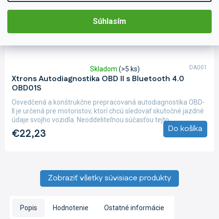
Súhlasím
DA001
Skladom
(>5 ks)
Priemerné
Xtrons Autodiagnostika OBD II s Bluetooth 4.0
hodnotenie
OBD01S
produktu
je
Osvedčená a konštrukčne prepracovaná autodiagnostika OBD-
5,0
II je určená pre motoristov, ktorí chcú sledovať skutočné jazdné
z
údaje svojho vozidla. Neoddeliteľnou súčasťou tejto...
5
Do košíka
€22,23
hviezdičiek.
Zobraziť všetky súvisiace produkty
Popis
Hodnotenie
Ostatné informácie