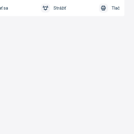
ť sa
Strážiť
Tlač