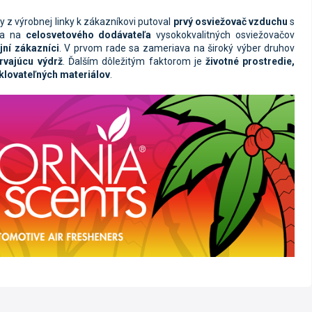
 z výrobnej linky
k
zákazníkovi
putoval
prvý osviežovač vzduchu
s
la
na
celosvetového dodávateľa
vysokokvalitných osviežovačov
jní zákazníci
.
V
prvom rade
sa zameriava na široký výber druhov
rvajúcu výdrž
.
Ďalším dôležitým faktorom
je
životné
prostredie,
klovateľných materiálov
.