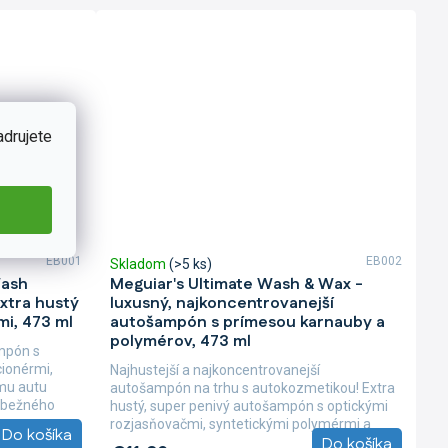
adrujete
EB001
EB002
Skladom
(>5 ks)
Wash
Meguiar's Ultimate Wash & Wax -
xtra hustý
luxusný, najkoncentrovanejší
i, 473 ml
autošampón s prímesou karnauby a
polymérov, 473 ml
ampón s
cionérmi,
Najhustejší a najkoncentrovanejší
šmu autu
autošampón na trhu s autokozmetikou! Extra
s bežného
hustý, super penivý autošampón s optickými
rozjasňovačmi, syntetickými polymérmi a
Do košíka
Do košíka
prírodnou...