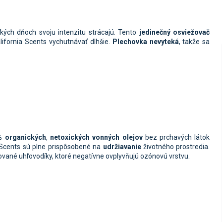
kých dňoch svoju intenzitu strácajú. Tento
jedinečný osviežovač
ifornia Scents vychutnávať dlhšie.
Plechovka nevyteká
, takže sa
% organických
,
netoxických vonných olejov
bez prchavých látok
 Scents sú plne prispôsobené na
udržiavanie
životného prostredia.
ované uhľovodíky, ktoré negatívne ovplyvňujú ozónovú vrstvu.