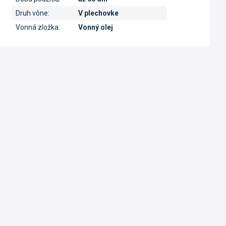
Druh vône
:
V plechovke
Vonná zložka
:
Vonný olej