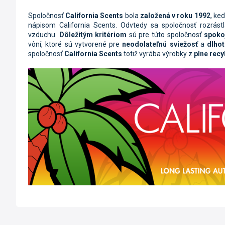
Spoločnosť
California Scents
bola
založená v roku
1992
,
kedy
nápisom California Scents.
Odvtedy sa spoločnosť rozrást
vzduchu.
Dôležitým
kritériom
sú pre
túto spoločnosť
spoko
vôní,
ktoré sú vytvorené pre
neodolateľnú sviežosť
a
dlhot
spoločnosť
California Scents
totiž vyrába výrobky z
plne recy