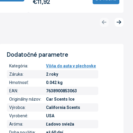
€11,92
Predchádzajúci
Ďalší
produkt
produk
Dodatočné parametre
Kategória
:
Vôňa do auta v plechovke
Záruka
:
2 roky
Hmotnosť
:
0.042 kg
EAN
:
7638900853063
Originálny názov
:
Car Scents Ice
Výrobca
:
California Scents
Vyrobené
:
USA
Aróma
:
Ľadovo svieža
Doba použitia
:
až 60 dní