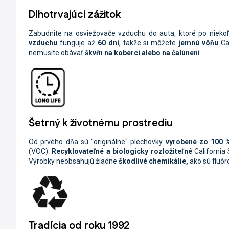
Dlhotrvajúci zážitok
Zabudnite na osviežovače vzduchu do auta, ktoré po niekoľ
vzduchu
funguje až
60 dní
, takže si môžete
jemnú vôňu
Cal
nemusíte obávať
škvŕn na koberci alebo na čalúnení
.
Šetrný k životnému prostrediu
Od prvého dňa sú "originálne" plechovky
vyrobené zo 100 
(VOC).
Recyklovateľné a biologicky rozložiteľné
California
Výrobky neobsahujú žiadne
škodlivé chemikálie,
ako sú fluór
Tradícia od roku 1992