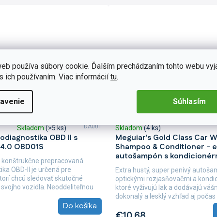
eb používa súbory cookie. Ďalším prechádzaním tohto webu vyj
s ich používaním. Viac informácií
tu
.
avenie
Súhlasím
DA001
Skladom
(>5 ks)
Skladom
(4 ks)
odiagnostika OBD II s
Meguiar's Gold Class Car 
 4.0 OBD01S
Shampoo & Conditioner - e
autošampón s kondicionérm
 konštrukčne prepracovaná
ika OBD-II je určená pre
Extra hustý, super penivý autoš
ktorí chcú sledovať skutočné
optickými rozjasňovačmi a kondi
 svojho vozidla. Neoddeliteľnou
ktoré vyživujú lak a dodávajú vá
...
dokonalý a lesklý vzhľad aj poča
Do košíka
umývania....
€10,68