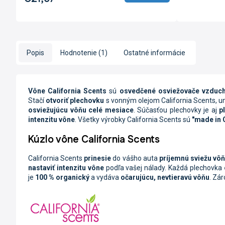
Popis
Hodnotenie (1)
Ostatné informácie
Vône California Scents
sú
osvedčené osviežovače vzduc
Stačí
otvoriť plechovku
s vonným olejom California Scents, um
osviežujúcu vôňu celé mesiace
. Súčasťou plechovky je aj
p
intenzitu vône
. Všetky výrobky California Scents sú
"made in C
Kúzlo vône California Scents
California Scents
prinesie
do vášho auta
príjemnú sviežu vô
nastaviť intenzitu vône
podľa vašej nálady. Každá plechovka
je
100 % organický
a vydáva
očarujúcu, nevtieravú vôňu
. Zá