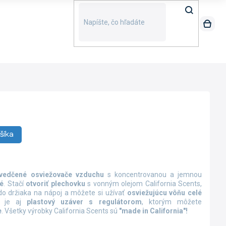
šíka
vedčené osviežovače vzduchu
s koncentrovanou a jemnou
é
. Stačí
otvoriť plechovku
s vonným olejom California Scents,
do držiaka na nápoj a môžete si užívať
osviežujúcu vôňu celé
y je aj
plastový uzáver s regulátorom
, ktorým môžete
e
. Všetky výrobky California Scents sú
"made in California"!