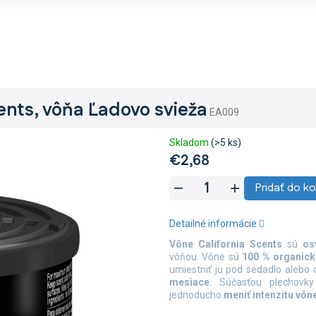
ents, vôňa Ľadovo svieža
EA009
Skladom
(>5 ks)
€2,68
Jednotková
Pridať do ko
cena:
Detailné informácie
Vône California Scents
sú
os
vôňou. Vône sú
100 % organick
umiestniť ju pod sedadlo alebo 
mesiace
. Súčasťou plechovk
jednoducho
meniť intenzitu vôn