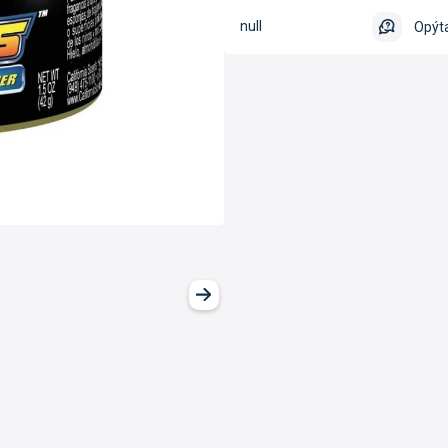
null
Opýta