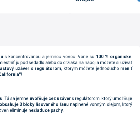
hu
s koncentrovanou a jemnou vôňou. Vône sú
100 % organické
.
iestniť ju pod sedadlo alebo do držiaka na nápoj a môžete si užívať
lastový uzáver s regulátorom
, ktorým môžete jednoducho
meniť
alifornia"!
ňu
. Tá sa jemne
uvoľňuje
cez uzáver
s regulátorom, ktorý umožňuje
obsahuje 3 bloky
lisovaného ľanu
naplnené vonným olejom, ktorý
roveň eliminuje
nežiaduce pachy
.