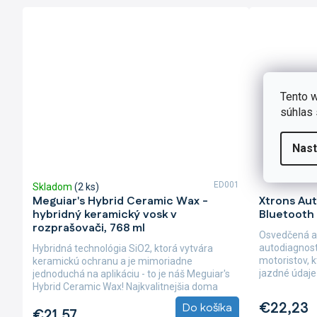
Tento w
súhlas 
Nast
ED001
Skladom
(2 ks)
Priemerné
Meguiar's Hybrid Ceramic Wax -
Xtrons Aut
hodnotenie
hybridný keramický vosk v
Bluetooth
produktu
rozprašovači, 768 ml
je
Osvedčená a
5,0
autodiagnost
Hybridná technológia SiO2, ktorá vytvára
z
motoristov, 
keramickú ochranu a je mimoriadne
5
jazdné údaje
jednoduchá na aplikáciu - to je náš Meguiar's
hviezdičiek.
súčasťou tejto
Hybrid Ceramic Wax! Najkvalitnejšia doma
aplikovateľná...
€22,23
Do košíka
€21,57