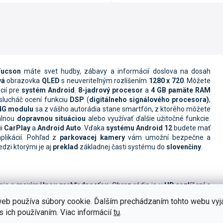
Tucson
máte svet hudby, zábavy a informácií doslova na dosah
vá
obrazovka
QLED
s neuveriteľným rozlíšením
1280 x 720
. Môžete
cií pre
systém Android
.
8-jadrový procesor
a
4 GB pamäte RAM
oslucháč ocení funkciu
DSP
(
digitálneho signálového procesora)
,
4G
modulu
sa z vášho autorádia stane smartfón, z ktorého môžete
álnou
dopravnou situáciou
alebo využívať ďalšie užitočné funkcie.
ii
CarPlay
a
Android Auto
.
Vďaka
systému Android 12
budete mať
plikácií. Pohľad z
parkovacej kamery
vám umožní bezpečne a
dzi ktorými je aj
preklad
základnej časti systému do
slovenčiny
.
nie s
maximálnou prehľadnosťou
. Obraz rádia je
v
HD rozlíšení
s
ovky má autorádio väčší displej ako väčšina bežne používaných
eb používa súbory cookie. Ďalším prechádzaním tohto webu vyj
eji, ktorý je veľmi citlivý aj pri stlačení ikony v rukaviciach.
s ich používaním. Viac informácií
tu
.