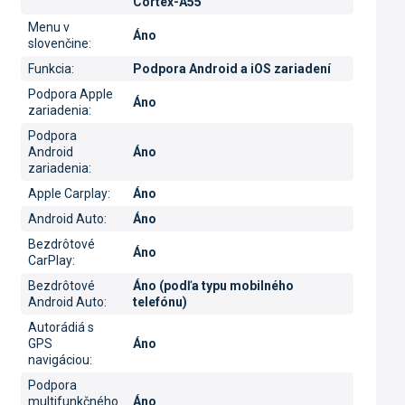
Cortex-A55
Menu v
Áno
slovenčine
:
Funkcia
:
Podpora Android a iOS zariadení
Podpora Apple
Áno
zariadenia
:
Podpora
Android
Áno
zariadenia
:
Apple Carplay
:
Áno
Android Auto
:
Áno
Bezdrôtové
Áno
CarPlay
:
Bezdrôtové
Áno (podľa typu mobilného
Android Auto
:
telefónu)
Autorádiá s
GPS
Áno
navigáciou
:
Podpora
multifunkčného
Áno