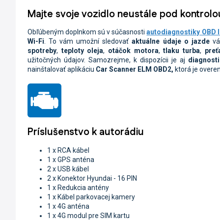
Majte svoje vozidlo neustále pod kontrolo
Obľúbeným doplnkom sú v súčasnosti
autodiagnostiky OBD I
Wi-Fi
. To vám umožní sledovať
aktuálne údaje o jazde
vá
spotreby
,
teploty oleja
,
otáčok motora
,
tlaku turba
,
preť
užitočných údajov. Samozrejme, k dispozícii je aj
diagnost
nainštalovať aplikáciu
Car Scanner ELM OBD2,
ktorá je overe
Príslušenstvo k autorádiu
1 x RCA kábel
1 x GPS anténa
2 x USB kábel
2 x Konektor Hyundai - 16 PIN
1 x Redukcia antény
1 x Kábel parkovacej kamery
1 x 4G anténa
1 x 4G modul pre SIM kartu