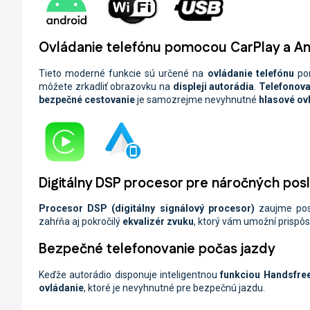
Ovládanie telefónu pomocou CarPlay a A
Tieto moderné funkcie sú určené na
ovládanie telefónu
po
môžete zrkadliť obrazovku na
displeji autorádia
.
Telefonova
bezpečné cestovanie
je samozrejme nevyhnutné
hlasové ov
Digitálny DSP procesor pre náročných po
Procesor
DSP
(digitálny signálový procesor)
zaujme po
zahŕňa aj pokročilý
ekvalizér zvuku
, ktorý vám umožní prispô
Bezpečné telefonovanie počas jazdy
Keďže autorádio disponuje inteligentnou
funkciou Handsfre
ovládanie
, ktoré je nevyhnutné pre bezpečnú jazdu.