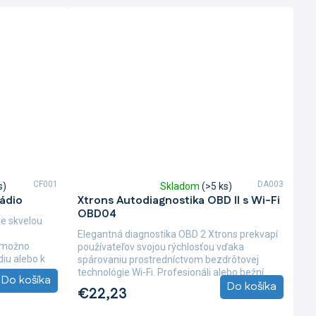
CF001
DA003
s)
Skladom
(>5 ks)
Priemerné
ádio
Xtrons Autodiagnostika OBD II s Wi-Fi
hodnotenie
OBD04
produktu
je skvelou
je
Elegantná diagnostika OBD 2 Xtrons prekvapí
3,0
n možno
používateľov svojou rýchlosťou vďaka
z
diu alebo k
spárovaniu prostredníctvom bezdrôtovej
5
technológie Wi-Fi. Profesionáli alebo bežní
Do košíka
hviezdičiek.
Do košíka
používatelia...
€22,23