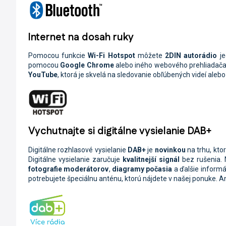
Internet na dosah ruky
Pomocou funkcie
Wi-Fi
Hotspot
môžete
2DIN
autorádio
j
pomocou
Google Chrome
alebo iného webového prehliadača, 
YouTube
, ktorá je skvelá na sledovanie obľúbených videí aleb
Vychutnajte si digitálne vysielanie DAB+
Digitálne rozhlasové vysielanie
DAB+
je
novinkou
na trhu, kt
Digitálne vysielanie zaručuje
kvalitnejší signál
bez rušenia.
fotografie moderátorov
,
diagramy počasia
a ďalšie informác
potrebujete špeciálnu anténu, ktorú nájdete v našej ponuke. 