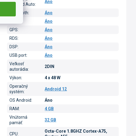
Áno
Android Auto
:
Bluetooth
:
Áno
Wi-Fi
:
Áno
GPS
:
Áno
RDS
:
Áno
DSP
:
Áno
USB port
:
Áno
Veľkosť
2DIN
autorádia
:
Výkon
:
4 x 48 W
Operačný
Android 12
systém
:
OS Android
:
Áno
RAM
:
4 GB
Vnútorná
32 GB
pamäť
:
Octa-Core 1.8GHZ Cortex-A75,
CPU
: