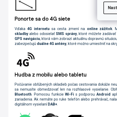
Nast
Ponorte sa do 4G siete
Vďaka
4G internetu
sa cesta zmení na
online zážitok
. 
skladby
alebo odosielať
SMS
správy
, ktoré môžete zadáva
GPS navigáciu
, ktorá vám zobrazí aktuálnu dopravnú situáciu
zabezpečujú
duálne 4G antény
, ktoré možno umiestniť na skr
Hudba z mobilu alebo tabletu
Počúvanie obľúbených skladieb počas cestovania dokáže neuver
sa nemusíte obmedzovať len na rozhlasové vysielanie. O
Bluetooth
. Pomocou funkcie
Wi-Fi
s podporou
Android
apl
zariadenia. Ak nemáte po ruke telefón alebo prehrávač, nala
digitálnom vysielaní
DAB+
.