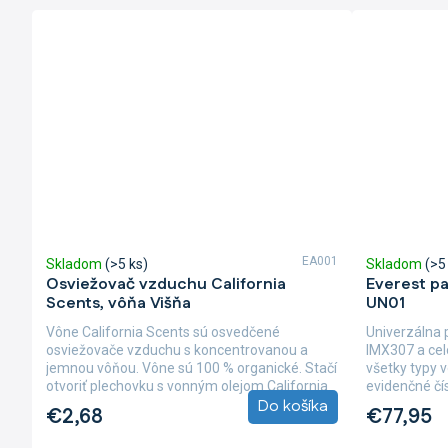
EA001
Skladom
(>5 ks)
Skladom
(>5
Osviežovač vzduchu California
Everest p
Scents, vôňa Višňa
UN01
Vône California Scents sú osvedčené
Univerzálna
osviežovače vzduchu s koncentrovanou a
IMX307 a cel
jemnou vôňou. Vône sú 100 % organické. Stačí
všetky typy 
otvoriť plechovku s vonným olejom California
evidenčné čí
Do košíka
Scents,...
bezúdržbové
€2,68
€77,95