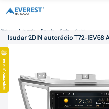
Prejsť
na
obsah
Obchod
Auto-moto
Poradňa
O nás
Kontakty
Isudar 2DIN autorádio T72-IEV58 