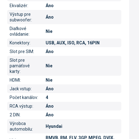
Ekvalizér
:
Áno
Výstup pre
Áno
subwoofer
:
Diaľkové
Nie
ovládanie
:
Konektory
:
USB, AUX, ISO, RCA, 16PIN
Slot pre SIM
:
Áno
Slot pre
pamäťové
Nie
karty
:
HDMI
:
Nie
Jack vstup
:
Áno
Počet kanálov
:
4
RCA výstup
:
Áno
2 DIN
:
Áno
Výrobca
Hyundai
automobilu
:
RMVB, RM, FLV, 3GP, MPEG, DVIX,