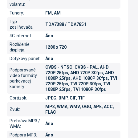
volantu
:
Tunery
:
FM, AM
Typ
TDA7388 / TDA7851
zosilňovača
:
4G internet
:
Áno
Rozlíšenie
1280 x 720
displeja
:
Dotykový panel
:
Áno
CVBS - NTSC, CVBS - PAL, AHD
Podporované
720P 25fps, AHD 720P 30fps, AHD
video formáty
1080P 25fps, AHD 1080P 30fps, TVI
parkovacej
720P 25fps, TVI 720P 30fps, TVI
kamery
:
1080P 25fps, TVI 1080P 30fps
Obrázok
:
JPEG, BMP, GIF, TIF
MP3, WMA, WMV, OGG, APE, ACC,
Zvuk
:
FLAC
Prehráva MP3 /
Áno
WMA
:
Podpora MP3
:
Áno