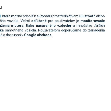
u
I
, ktoré možno pripojiť k autorádiu prostredníctvom
Bluetooth
alebo
šho vozidla.
Veľmi
obľúbené
pre používateľov je
monitorovanie
aženia motora
,
tlaku nasávaného vzduchu
a množstvo ďalších
ika
samotného vozidla.
Používateľom odporúčame do zariadenia
ná a dostupná v
Google
obchode
.