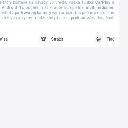
telefón zostane už navždy vo vrecku vďaka funkcii
CarPlay
a
 Android 12
budete mať v aute kompletné
multimediálne
 Pohľad z
parkovacej kamery
vám umožní bezpečne a nerušene
 rôznych jazykov, medzi ktorými je aj
preklad
základnej časti
ť sa
Strážiť
Tlač