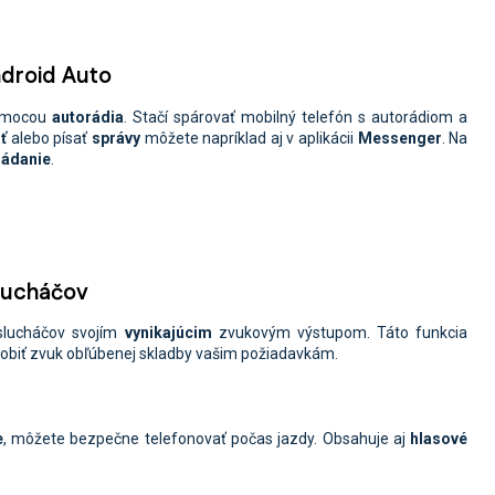
ndroid Auto
mocou
autorádia
. Stačí spárovať mobilný telefón s autorádiom a
ť
alebo písať
správy
môžete napríklad aj v aplikácii
Messenger
. Na
ládanie
.
slucháčov
slucháčov svojím
vynikajúcim
zvukovým výstupom. Táto funkcia
sobiť zvuk obľúbenej skladby vašim požiadavkám.
e
, môžete
bezpečne telefonovať počas jazdy. Obsahuje aj
hlasové