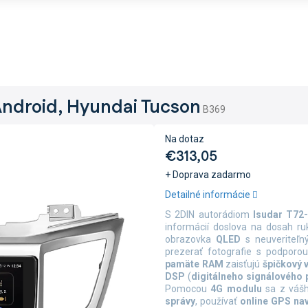
Android, Hyundai Tucson
B369
Na dotaz
€313,05
+ Doprava zadarmo
Jednotková
Detailné informácie
cena:
S 2DIN autorádiom
Isudar T72
informácií doslova na dosah ru
obrazovka
QLED
s neuveriteľn
prezerať fotografie s podporou
pamäte RAM
zaisťujú
špičkový 
DSP
(
digitálneho signálového 
Pomocou
4G
modulu
sa z vášh
správy
, používať
online
GPS na