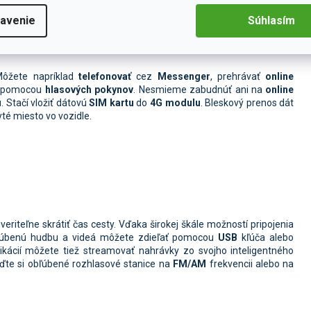
avenie
Súhlasím
Môžete napríklad
telefonovať
cez
Messenger
, prehrávať
online
ť pomocou
hlasových pokynov
. Nesmieme zabudnúť ani na
online
. Stačí vložiť dátovú
SIM kartu
do
4G modulu
. Bleskový prenos dát
yté miesto vo vozidle.
iteľne skrátiť čas cesty. Vďaka širokej škále možností pripojenia
bľúbenú hudbu a videá môžete zdieľať pomocou
USB
kľúča alebo
ikácií môžete tiež streamovať nahrávky zo svojho inteligentného
ďte si obľúbené rozhlasové stanice na
FM/AM
frekvencii alebo na