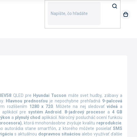
-IEV58
QLED pre
Hyundai Tucson
máte svet hudby, zábavy a
ky.
Hlavnou prednosťou
je nepochybne prehľadná
9-palcová
ým rozlíšením
1280 x 720
. Môžete na nej sledovať
videá
a
 aplikácií pre
systém Android
.
8-jadrový procesor
a
4 GB
výkon
a
plynulý chod
aplikácií. Náročný poslucháč ocení funkciu
procesora)
, ktorá mnohonásobne zvyšuje kvalitu
reprodukcie
.
o autorádia stane smartfón, z ktorého môžete posielať
SMS
vigáciu
s aktuálnou
dopravnou situáciou
alebo využívať ďalšie