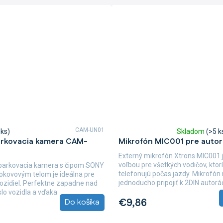
CAM-UN01
 ks)
Skladom
(>5 k
Priemerné
arkovacia kamera CAM-
Mikrofón MIC001 pre autor
hodnotenie
produktu
Externý mikrofón Xtrons MIC001 
je
voľbou pre všetkých vodičov, ktorí
 parkovacia kamera s čipom SONY
3,0
telefonujú počas jazdy. Mikrofó
okovovým telom je ideálna pre
z
jednoducho pripojiť k 2DIN autorá
vozidiel. Perfektne zapadne nad
5
súprave...
slo vozidla a vďaka
hviezdičiek.
€9,86
Do košíka
mu...