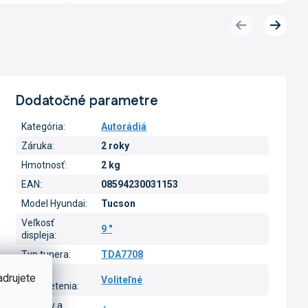
Predchádzajúci
Ďalší
produkt
produk
Dodatočné parametre
Kategória
:
Autorádiá
Záruka
:
2 roky
Hmotnosť
:
2 kg
EAN
:
08594230031153
Model Hyundai
:
Tucson
Veľkosť
9 "
displeja
:
Typ tunera
:
TDA7708
Farba
adrujete
Voliteľné
podsvietenia
:
CarPlay a