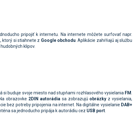
ednoducho pripojiť k internetu. Na internete môžete surfovať napr.
ktorý si stiahnete z
Google
obchodu
. Aplikácie zahŕňajú aj službu
o hudobných klipov.
orá si buduje svoje miesto nad stupňami rozhlasového vysielania
FM
.
 Na obrazovke
2DIN
autorádia
sa zobrazujú
obrázky
z vysielania,
ie bez potreby pripojenia na internet. Na digitálne vysielanie
DAB+
Anténa sa jednoducho pripája k autorádiu cez
USB port
.