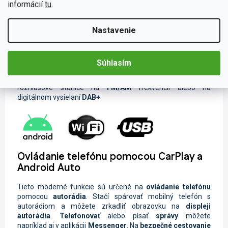
informácií
tu
.
Počúvanie obľúbených skladieb počas cestovania dokáže
neuveriteľne skrátiť čas cesty. Vďaka širokej škále možností
pripojenia sa nemusíte obmedzovať len na rozhlasové
Nastavenie
vysielanie. Obľúbenú hudbu a videá môžete zdieľať
pomocou
USB
kľúča alebo
Bluetooth
. Pomocou funkcie
Wi-
Fi
s podporou
Android
aplikácií môžete tiež streamovať
Súhlasím
nahrávky zo svojho inteligentného zariadenia. Ak nemáte po
ruke telefón alebo prehrávač, nalaďte si obľúbené
rozhlasové stanice na
FM/AM
frekvencii alebo na
digitálnom vysielaní
DAB+
.
Ovládanie telefónu pomocou CarPlay a
Android Auto
Tieto moderné funkcie sú určené na
ovládanie telefónu
pomocou
autorádia
. Stačí spárovať mobilný telefón s
autorádiom a môžete zrkadliť obrazovku na
displeji
autorádia
.
Telefonovať
alebo písať
správy
môžete
napríklad aj v aplikácii
Messenger
. Na
bezpečné cestovanie