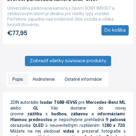
Univerzálna parkovacia kamera s čipom SONY IMX307 a
celokovovým telom je ideálna pre všetky typy vozidiel.
Perfektne zapadne nad evidenčné číslo vozidla a vďaka
bezúdržbovému...
Do košíka
€77,95
Zobraziť všetky súvisiace produkty
Popis
Hodnotenie
Ostatné informácie
2DIN autorádio
Isudar T68B-IEV65
pre
Mercedes-Benz ML
alebo
GL
Vás dostane do novej
úrovne
zážitku
s
hudbou
,
zábavou
a
informáciami
.
Hlavnou prednosťou
je nepochybne prehľadná
9 palcová
obrazovka
QLED
s neuveriteľným rozlíšením
1280 x 720
.
Môžete na nej sledovať
videá
a prezerať fotografie s