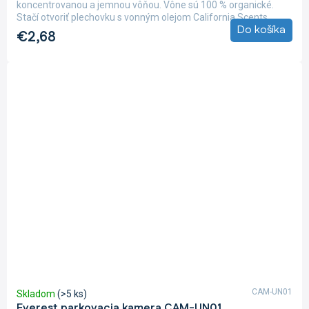
koncentrovanou a jemnou vôňou. Vône sú 100 % organické.
Stačí otvoriť plechovku s vonným olejom California Scents,...
Do košíka
€2,68
CAM-UN01
Skladom
(>5 ks)
Everest parkovacia kamera CAM-UN01