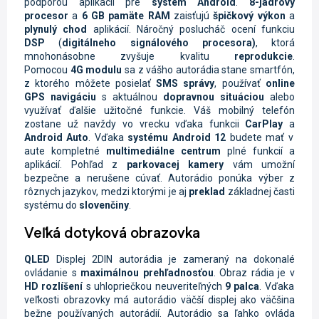
podporou aplikácií pre
systém Android
.
8-jadrový
procesor
a
6 GB pamäte RAM
zaisťujú
špičkový výkon
a
plynulý chod
aplikácií. Náročný poslucháč ocení funkciu
DSP
(
digitálneho signálového procesora)
, ktorá
mnohonásobne zvyšuje kvalitu
reprodukcie
.
Pomocou
4G
modulu
sa z vášho autorádia stane smartfón,
z ktorého môžete posielať
SMS správy
, používať
online
GPS navigáciu
s aktuálnou
dopravnou situáciou
alebo
využívať ďalšie užitočné funkcie. Váš mobilný telefón
zostane už navždy vo vrecku vďaka funkcii
CarPlay
a
Android Auto
.
Vďaka
systému Android 12
budete mať v
aute kompletné
multimediálne centrum
plné funkcií a
aplikácií. Pohľad z
parkovacej kamery
vám umožní
bezpečne a nerušene cúvať. Autorádio ponúka výber z
rôznych jazykov, medzi ktorými je aj
preklad
základnej časti
systému do
slovenčiny
.
Veľká dotyková obrazovka
QLED
Displej
2DIN autorádia je zameraný na dokonalé
ovládanie s
maximálnou prehľadnosťou
. Obraz rádia je
v
HD rozlíšení
s uhlopriečkou neuveriteľných
9 palca
. Vďaka
veľkosti obrazovky má autorádio väčší displej ako väčšina
bežne používaných autorádií. Autorádio sa ľahko ovláda