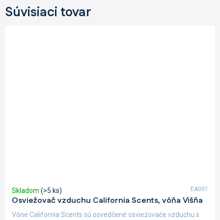
Súvisiaci tovar
EA001
Skladom
(>5 ks)
Osviežovač vzduchu California Scents, vôňa Višňa
Vône California Scents sú osvedčené osviežovače vzduchu s