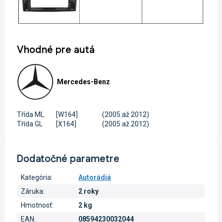
Vhodné pre autá
Mercedes-Benz
Třída ML
[W164]
(2005 až 2012)
Třída GL
[X164]
(2005 až 2012)
Dodatočné parametre
Kategória
:
Autorádiá
Záruka
:
2 roky
Hmotnosť
:
2 kg
EAN
:
08594230032044