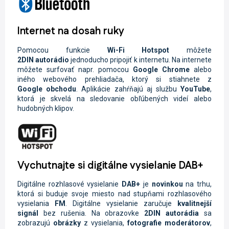
Internet na dosah ruky
Pomocou funkcie
Wi-Fi
Hotspot
môžete
2DIN
autorádio
jednoducho pripojiť k internetu. Na internete
môžete surfovať napr. pomocou
Google Chrome
alebo
iného webového prehliadača, ktorý si stiahnete z
Google
obchodu
. Aplikácie zahŕňajú aj službu
YouTube
,
ktorá je skvelá na sledovanie obľúbených videí alebo
hudobných klipov.
Vychutnajte si digitálne vysielanie DAB+
Digitálne rozhlasové vysielanie
DAB+
je
novinkou
na trhu,
ktorá si buduje svoje miesto nad stupňami rozhlasového
vysielania
FM
. Digitálne vysielanie zaručuje
kvalitnejší
signál
bez rušenia. Na obrazovke
2DIN
autorádia
sa
zobrazujú
obrázky
z vysielania,
fotografie moderátorov
,