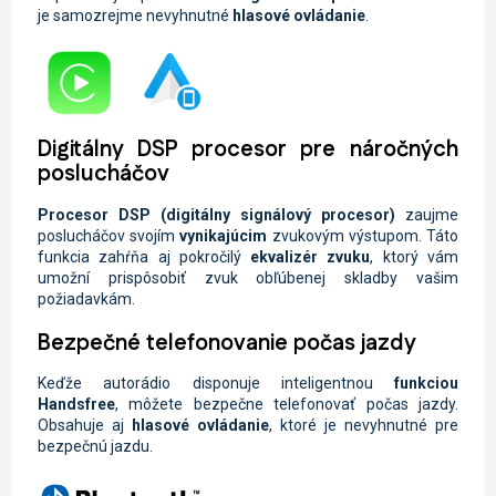
je samozrejme nevyhnutné
hlasové ovládanie
.
Digitálny DSP procesor pre náročných
poslucháčov
Procesor
DSP
(digitálny signálový procesor)
zaujme
poslucháčov svojím
vynikajúcim
zvukovým výstupom. Táto
funkcia zahŕňa aj pokročilý
ekvalizér zvuku
, ktorý vám
umožní prispôsobiť zvuk obľúbenej skladby vašim
požiadavkám.
Bezpečné telefonovanie počas jazdy
Keďže autorádio disponuje inteligentnou
funkciou
Handsfree
, môžete
bezpečne telefonovať počas jazdy.
Obsahuje aj
hlasové ovládanie
, ktoré je nevyhnutné pre
bezpečnú jazdu.