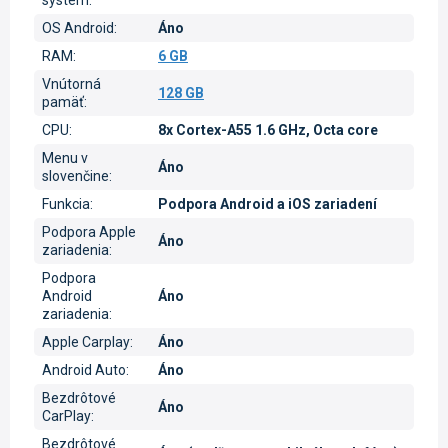
systém
:
OS Android
:
Áno
RAM
:
6 GB
Vnútorná
128 GB
pamäť
:
CPU
:
8x Cortex-A55 1.6 GHz, Octa core
Menu v
Áno
slovenčine
:
Funkcia
:
Podpora Android a iOS zariadení
Podpora Apple
Áno
zariadenia
:
Podpora
Android
Áno
zariadenia
:
Apple Carplay
:
Áno
Android Auto
:
Áno
Bezdrôtové
Áno
CarPlay
:
Bezdrôtové