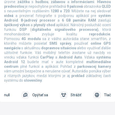
úrovne
zážitku
s
hudbou
,
zábavou
a
informáciami
.
Hlavnou
prednosťou
je nepochybne prehľadná
9 palcová
obrazovka
QLED
s neuveriteľným rozlíšením
1280 x 720
. Môžete na nej sledovať
videá
a prezerať fotografie s podporou aplikácií pre
systém
Android
.
8-jadrový procesor
a
6 GB pamäte RAM
zaisťujú
špičkový výkon
a
plynulý chod
aplikácií. Náročný poslucháč ocení
funkciu
DSP
(
digitálneho signálového procesora)
, ktorá
mnohonásobne zvyšuje kvalitu
reprodukcie
.
Pomocou
4G
modulu
sa z vášho autorádia stane smartfón, z
ktorého môžete posielať
SMS správy
, používať
online
GPS
navigáciu
s aktuálnou
dopravnou situáciou
alebo využívať ďalšie
užitočné funkcie. Váš mobilný telefón zostane už navždy vo
vrecku vďaka funkcii
CarPlay
a
Android Auto
.
Vďaka
systému
Android 12
budete mať v aute kompletné
multimediálne
centrum
plné funkcií a aplikácií. Pohľad z
parkovacej kamery
vám umožní bezpečne a nerušene cúvať. Autorádio ponúka výber
z rôznych jazykov, medzi ktorými je aj
preklad
základnej časti
systému do
slovenčiny
.
null
Opýtať sa
Strážiť
Tlač