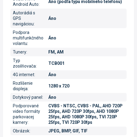
Áno (podľa typu mobilného telefónu)
Android Auto
:
Autorádiá s
GPS
Áno
navigáciou
:
Podpora
multifunkčného
Áno
volantu
:
Tunery
:
FM, AM
Typ
TCB001
zosilňovača
:
4G internet
:
Áno
Rozlíšenie
1280 x 720
displeja
:
Dotykový panel
:
Áno
Podporované
CVBS - NTSC, CVBS - PAL, AHD 720P
video formáty
25fps, AHD 720P 30fps, AHD 1080P
parkovacej
25fps, AHD 1080P 30fps, TVI 720P
kamery
:
25fps, TVI 720P 30fps
Obrázok
:
JPEG, BMP, GIF, TIF