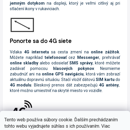
jemným dotykom
na displeji, ktorý je veľmi citlivý aj pri
stlačení ikony v rukaviciach.
Ponorte sa do 4G siete
Vďaka
4G internetu
sa cesta zmení na
online zážitok
.
Môžete napríklad
telefonovať
cez
Messenger
, prehrávať
online skladby
alebo odosielať
SMS
správy
, ktoré môžete
zadávať pomocou
hlasových pokynov
. Nesmieme
zabudnúť ani na
online GPS navigáciu
, ktorá vám zobrazí
aktuálnu dopravnú situáciu. Stačí vložiť dátovú
SIM kartu
do
4G modulu
. Bleskový prenos dát zabezpečujú
4G antény
,
ktoré možno umiestniť na skryté miesto vo vozidle.
Tento web používa súbory cookie. Ďalším prechádzaním
Hudba z mobilu alebo tabletu
tohto webu vyjadrujete súhlas s ich používaním. Viac