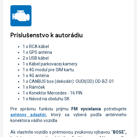
Príslušenstvo k autorádiu
1 x RCA kábel
1 x GPS anténa
2 x USB kábel
1 x Kábel parkovacej kamery
1 x 4G modul pre SIM kartu
1 x 4G anténa
1 x CANBUS box (dekodér): OUDI(OD) OD-BZ-01
1 x Rámček
1 x K
onektor Mercedes - 16 PIN
1 x Návod na obsluhu SK
Pre správnu funkciu príjmu
FM vysielania
potrebujete
anténny adaptér
, ktorý sa vyberá podľa anténneho
konektora vášho vozidla.
Ak vlastníte vozidlo s prémiovou zvukovou výbavou "
BOSE
"
,