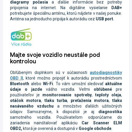
diagramy počasia
a ďalšie informácie bez potreby
pripojenia na internet. Na digitálne vysielanie
DAB+
potrebujete špeciálnu anténu, ktorú nájdete v našej ponuke.
Anténa sa jednoducho pripája k autorádiu cez
USB port
.
Majte svoje vozidlo neustále pod
kontrolou
Obľúbeným doplnkom sú v súčasnosti
autodiagnostiky
OBD II
, ktoré možno pripojiť k autorádiu prostredníctvom
Bluetooth
alebo
Wi-Fi
. To vám umožní sledovať
aktuálne
údaje o jazde
vášho vozidla.
Veľmi
obľúbené
pre
používateľov je
monitorovanie spotreby
,
teploty oleja
,
otáčok motora
,
tlaku turba
,
preťaženia motora
,
tlaku
nasávaného vzduchu
a množstvo ďalších užitočných
údajov. Samozrejme, k dispozícii je aj
diagnostika
samotného vozidla.
Používateľom odporúčame do
zariadenia nainštalovať aplikáciu
Car Scanner ELM
OBD2,
ktorá je overená a dostupná v
Google
obchode
.