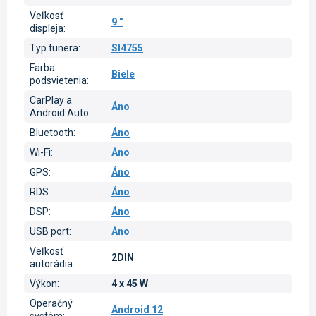
Veľkosť
9 "
displeja
:
Typ tunera
:
SI4755
Farba
Biele
podsvietenia
:
CarPlay a
Áno
Android Auto
:
Bluetooth
:
Áno
Wi-Fi
:
Áno
GPS
:
Áno
RDS
:
Áno
DSP
:
Áno
USB port
:
Áno
Veľkosť
2DIN
autorádia
:
Výkon
:
4 x 45 W
Operačný
Android 12