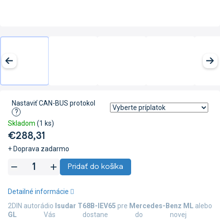
Nastaviť CAN-BUS protokol
?
Skladom
(1 ks)
€288,31
+ Doprava zadarmo
Jednotková
Pridať do košíka
cena:
Detailné informácie
2DIN autorádio
Isudar T68B-IEV65
pre
Mercedes-Benz ML
alebo
GL
Vás dostane do novej