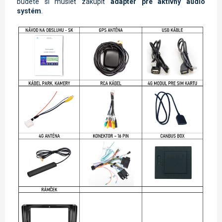
budete si musieť zakúpiť
adaptér pre aktívny audio
systém
.