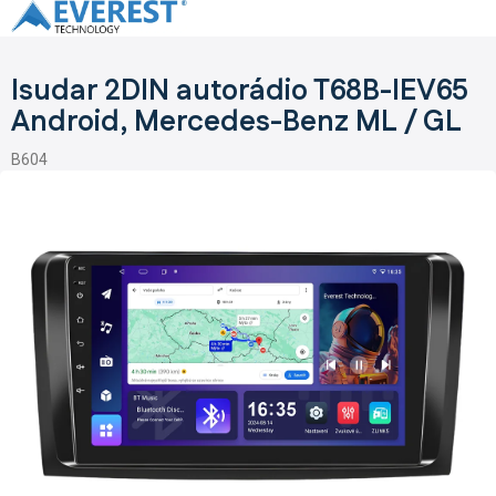
Prejsť
na
obsah
Isudar 2DIN autorádio T68B-IEV65
Android, Mercedes-Benz ML / GL
B604