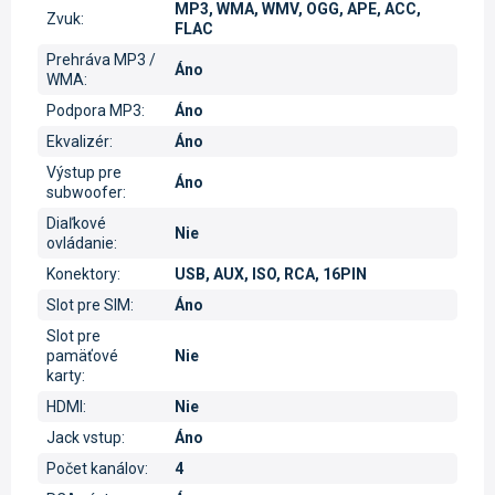
MP3, WMA, WMV, OGG, APE, ACC,
Zvuk
:
FLAC
Prehráva MP3 /
Áno
WMA
:
Podpora MP3
:
Áno
Ekvalizér
:
Áno
Výstup pre
Áno
subwoofer
:
Diaľkové
Nie
ovládanie
:
Konektory
:
USB, AUX, ISO, RCA, 16PIN
Slot pre SIM
:
Áno
Slot pre
pamäťové
Nie
karty
:
HDMI
:
Nie
Jack vstup
:
Áno
Počet kanálov
:
4