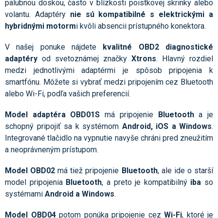
palubnou doskou, často v blízkosti poistkovej skrinky alebo
volantu. Adaptéry
nie sú kompatibilné s elektrickými a
hybridnými motorm
i kvôli absencii prístupného konektora.
V našej ponuke nájdete
kvalitné OBD2 diagnostické
adaptéry
od svetoznámej značky
Xtrons
. Hlavný rozdiel
medzi jednotlivými adaptérmi je spôsob pripojenia k
smartfónu. Môžete si vybrať medzi pripojením cez Bluetooth
alebo Wi-Fi, podľa vašich preferencií.
Model adaptéra
OBD01S
má pripojenie
Bluetooth
a je
schopný pripojiť sa k systémom
Android, iOS a Windows
.
Integrované tlačidlo na vypnutie navyše chráni pred zneužitím
a neoprávneným prístupom.
Model
OBD02
má tiež pripojenie
Bluetooth
, ale ide o starší
model pripojenia
Bluetooth
, a preto je kompatibilný
iba
so
systémami
Android a Windows
.
Model
OBD04
potom ponúka pripojenie cez
Wi-Fi
, ktoré je