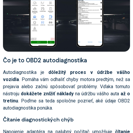
Čo je to OBD2 autodiagnostika
Autodiagnostika je
dôležitý proces v údržbe vášho
vozidla
. Pomáha vám odhaliť chyby motora predtým, než sa
prejavia alebo začnú spôsobovať problémy. Vďaka tomuto
nástroju
dokážete znížiť náklady
na údržbu vášho auta
až o
tretinu
. Poďme sa teda spoločne pozrieť, aké údaje OBD2
autodiagnostika ponúka.
Čítanie diagnostických chýb
Napojenie adaptéra na palubný počítač umožňuje
čítanie