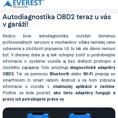
Prejsť
na
obsah
Autodiagnostika OBD2 teraz u vás
v garáži!
Kedysi bola autodiagnostika vozidiel doménou
profesionálnych servisov a mechanikov vďaka nemalej cene
vybavenia a zložitosti pripojenia. Už to tak ale dávno nemusí
byť. V dnešnej dobe je aj laik schopný zistiť si podrobnejšie
informácie o systéme vozidla aj bez drahých prístrojov a
zložitého zapájania. Toto umožňujú
diagnostické adaptéry
OBD2
. Tie sa pomocou
Bluetooth
alebo
Wi-Fi
prepoja so
smartfónom či smart rádiom Android a na ňom zobrazia
informácie o vozidle v
stiahnutej aplikácii v češtine
.
Poďme sa teda pozrieť,
ako tieto adaptéry fungujú a
prečo ich potrebujete práve vy
.