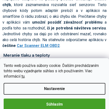
chýb
, ktoré zaznamenáva rozsiahla sieť senzorov. Tieto
chybové kódy potom adaptér preloží a v aplikácii na
smartfóne či rádiu zobrazí, o akú chybu ide. Prečítanie chyby
v aplikácii vám
umožní posúdiť závažnosť problému
a
podľa toho sa rozhodnúť,
či je potrebná návšteva servisu
.
Jednotlivé chyby sa dajú po ich odstránení mazať, rovnako
ako celá história chýb. Na stiahnutie odporúčame aplikáciu v
češtine
Car Scanner ELM OBD2
.
Meranie tlaku a teploty
Dôležité pre údržbu vozidla sú aj údaje o tlaku a teplote.
Tento web používa súbory cookie. Ďalším prechádzaním
Pomocou OBD2 autodiagnostického adaptéra možno
tohto webu vyjadrujete súhlas s ich používaním. Viac
informácií
tu
.
identifikovať
tlak a teplotu oleja
,
chladiacej kvapaliny
či
nasávaného vzduchu
. Adaptér taktiež sleduje
tlak turba
.
Tieto informácie vám pomôžu napríklad k
optimalizácii
Nastavenie
spotreby paliva
.
Čítanie ďalších potrebných informácií
Súhlasím