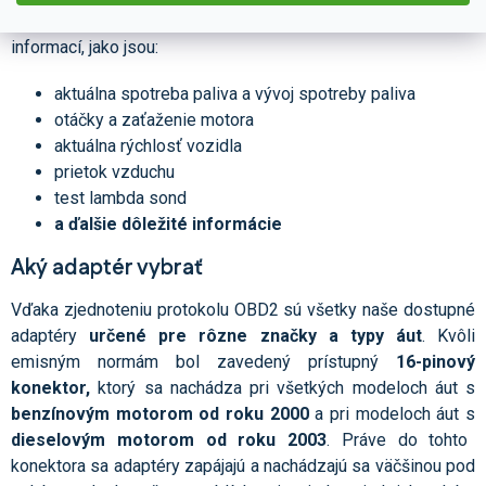
OBD2 autodiagnostiky umožňují čtení i dalších podstatných
informací, jako jsou:
aktuálna spotreba paliva a vývoj spotreby paliva
otáčky a zaťaženie motora
aktuálna rýchlosť vozidla
prietok vzduchu
test lambda sond
a ďalšie dôležité informácie
Aký adaptér vybrať
Vďaka zjednoteniu protokolu OBD2 sú všetky naše dostupné
adaptéry
určené pre rôzne značky a typy áut
. Kvôli
emisným normám bol zavedený prístupný
16-pinový
konektor,
ktorý sa nachádza pri všetkých modeloch áut s
benzínovým motorom od roku 2000
a pri modeloch áut s
dieselovým motorom od roku 2003
. Práve do tohto
konektora sa adaptéry zapájajú a nachádzajú sa väčšinou pod