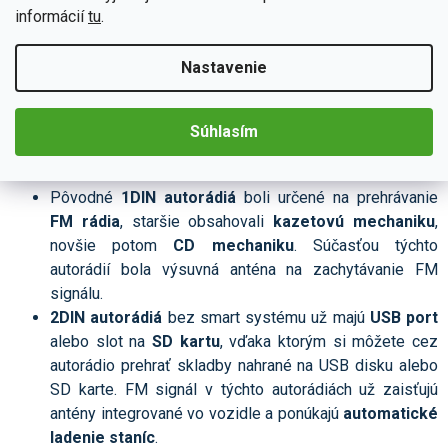
informácií
tu
.
Nastavenie
Súhlasím
Přehrávanie hudby
Pôvodné
1DIN autorádiá
boli určené na prehrávanie
FM rádia
, staršie obsahovali
kazetovú mechaniku
,
novšie potom
CD mechaniku
. Súčasťou týchto
autorádií bola výsuvná anténa na zachytávanie FM
signálu.
2DIN autorádiá
bez smart systému už majú
USB port
alebo slot na
SD kartu
, vďaka ktorým si môžete cez
autorádio prehrať skladby nahrané na USB disku alebo
SD karte. FM signál v týchto autorádiách už zaisťujú
antény integrované vo vozidle a ponúkajú
automatické
ladenie staníc
.