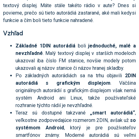
textový displej. Máte stále takéto rádio v aute? Dnes si
povieme, prečo sú tieto autorádiá zastarané, aké mali kedysi
funkcie a čím boli tieto funkcie nahradené.
Vzhľad
Základné 1DIN autorádiá
boli
jednoduché, malé a
nevzhľadné
. Malý textový displej v starších modeloch
ukazoval iba číslo FM stanice, novšie modely potom
ukazovali aj názov stanice či názov hranej skladby.
Po základných autorádiách sa na trhu objavili
2DIN
autorádiá s grafickým displejom
. Väčšina
originálnych autorádií s grafickým displejom však nemá
systém Android ani Linux, takže používateľské
rozhranie týchto rádií je nevzhľadné.
Teraz sú dostupné takzvané
„smart autorádiá“
,
veľkostne zodpovedajúce rozmerom 2DIN, avšak už
so
systémom Android
, ktorý je pre používateľov
smartfónov známy. Moderné autorádiá sú veľmi