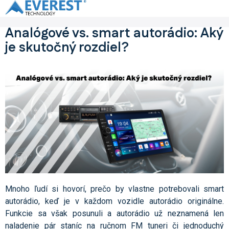
Prejsť
na
obsah
Analógové vs. smart autorádio: Aký
je skutočný rozdiel?
Mnoho ľudí si hovorí, prečo by vlastne potrebovali smart
autorádio, keď je v každom vozidle autorádio originálne.
Funkcie sa však posunuli a autorádio už neznamená len
naladenie pár staníc na ručnom FM tuneri či jednoduchý