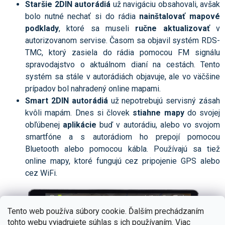
Staršie
2DIN autorádiá
už navigáciu obsahovali, avšak
bolo nutné nechať si do rádia
nainštalovať mapové
podklady
, ktoré sa museli
ručne aktualizovať
v
autorizovanom servise. Časom sa objavil systém RDS-
TMC, ktorý zasiela do rádia pomocou FM signálu
spravodajstvo o aktuálnom dianí na cestách. Tento
systém sa stále v autorádiách objavuje, ale vo väčšine
prípadov bol nahradený online mapami.
Smart 2DIN autorádiá
už nepotrebujú servisný zásah
kvôli mapám. Dnes si človek
stiahne mapy
do svojej
obľúbenej
aplikácie
buď v autorádiu, alebo vo svojom
smartfóne a s autorádiom ho prepojí pomocou
Bluetooth alebo pomocou kábla. Používajú sa tiež
online mapy, ktoré fungujú cez pripojenie GPS alebo
cez WiFi.
Tento web používa súbory cookie. Ďalším prechádzaním
tohto webu vyjadrujete súhlas s ich používaním. Viac